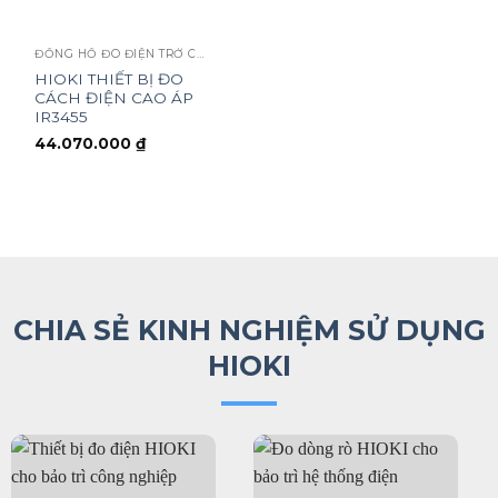
ĐỒNG HỒ ĐO ĐIỆN TRỞ CÁCH ĐIỆN
HIOKI THIẾT BỊ ĐO
CÁCH ĐIỆN CAO ÁP
IR3455
44.070.000
₫
CHIA SẺ KINH NGHIỆM SỬ DỤNG
HIOKI