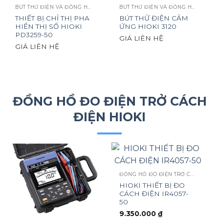
BÚT THỬ ĐIỆN VÀ ĐỒNG HỒ CHỈ THỊ PHA
BÚT THỬ ĐIỆN VÀ ĐỒNG HỒ CHỈ THỊ PHA
THIẾT BỊ CHỈ THỊ PHA
BÚT THỬ ĐIỆN CẢM
HIỂN THỊ SỐ HIOKI
ỨNG HIOKI 3120
PD3259-50
GIÁ LIÊN HỆ
GIÁ LIÊN HỆ
ĐỒNG HỒ ĐO ĐIỆN TRỞ CÁCH
ĐIỆN HIOKI
ĐỒNG HỒ ĐO ĐIỆN TRỞ CÁCH ĐIỆN
HIOKI THIẾT BỊ ĐO
CÁCH ĐIỆN IR4057-
50
9.350.000
₫