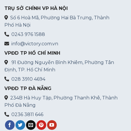
TRỤ SỞ CHÍNH VP HÀ NỘI
Số 6 Hoà Mã, Phường Hai Bà Trưng, Thành
Phố Hà Nội
0243 976 1588
info@victory.com.vn
VPĐD TP HỒ CHÍ MINH
91 Đường Nguyễn Bỉnh Khiêm, Phường Tân
Định, TP. Hồ Chí Minh
028 3910 4694
VPĐD TP ĐÀ NẴNG
234B Hà Huy Tập, Phường Thanh Khê, Thành
Phố Đà Nẵng
0236 3811 646