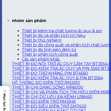
nhóm sản phẩm
Thiết bị kiểm tra chất lượng ắc quy & pin
Thiết bị đo và phân tích tín hiệu
Thiết bị thử nghiệm
Thiết bị đo công suất và phân tích chất lượn
Thiết bị đo linh kiện điện tử
Thiết bị phân tích công suất
Các sản phẩm khác
THIẾT BỊ ĐO NỘI TRỞ ẮC QUY CẦM TAY BT3554-
THIẾT BỊ ĐO KIỂM TRA ẮC QUY VÀ PIN 3561/ BT3
THIẾT BỊ ĐO TRỞ KHÁNG PIN BT4560
THIẾT BỊ ĐO KIỂM TRA ẮC QUY & PIN BT3564
HỆ THỐNG ĐO ĐIỆN TRỞ RM2610
THIẾT BỊ GHI DẠNG SÓNG MR6000
→
THIẾT BỊ GHI VÀ PHÂN TÍCH TÍN HIỆU ĐIỆN MR8
Mục lục bài viết
THIẾT BỊ GHI DỮ LIỆU ĐA KÊNH LR8450
THIẾT BỊ ĐO ĐIỆN TRỞ RM3545
THIẾT BỊ ĐO SIÊU ĐIỆN TRỞ SM7420
THIẾT BỊ ĐO ĐIỆN ĐA NĂNG DT4282