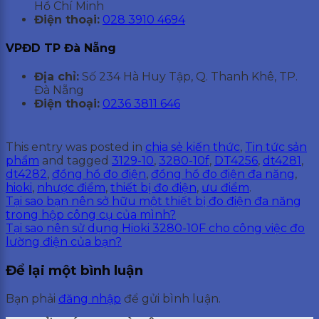
Hồ Chí Minh
Điện thoại:
028 3910 4694
VPĐD TP Đà Nẵng
Địa chỉ:
Số 234 Hà Huy Tập, Q. Thanh Khê, TP.
Đà Nẵng
Điện thoại:
0236 3811 646
This entry was posted in
chia sẻ kiến thức
,
Tin tức sản
phẩm
and tagged
3129-10
,
3280-10f
,
DT4256
,
dt4281
,
dt4282
,
đồng hồ đo điện
,
đồng hồ đo điện đa năng
,
hioki
,
nhược điểm
,
thiết bị đo điện
,
ưu điểm
.
Tại sao bạn nên sở hữu một thiết bị đo điện đa năng
trong hộp công cụ của mình?
Tại sao nên sử dụng Hioki 3280-10F cho công việc đo
lường điện của bạn?
Để lại một bình luận
Bạn phải
đăng nhập
để gửi bình luận.