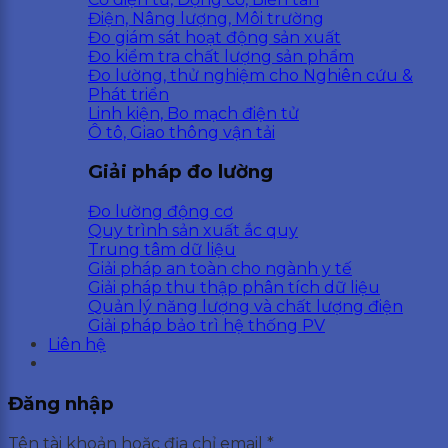
Điện, Nâng lượng, Môi trường
Đo giám sát hoạt động sản xuất
Đo kiểm tra chất lượng sản phẩm
Đo lường, thử nghiệm cho Nghiên cứu &
Phát triển
Linh kiện, Bo mạch điện tử
Ô tô, Giao thông vận tải
Giải pháp đo lường
Đo lường động cơ
Quy trình sản xuất ắc quy
Trung tâm dữ liệu
Giải pháp an toàn cho ngành y tế
Giải pháp thu thập phân tích dữ liệu
Quản lý năng lượng và chất lượng điện
Giải pháp bảo trì hệ thống PV
Liên hệ
Đăng nhập
Tên tài khoản hoặc địa chỉ email
*