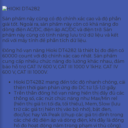
Sản phẩm này cũng có độ chính xác cao và độ phân
giải tốt. Ngoài ra, sản phẩm này còn có khả năng đo
dòng điện AC/DC, điện áp AC/DC và điện trở. Sản
phẩm này cũng có tính năng lưu trữ dữ liệu và kết
nối với máy tính để phân tích dữ liệu.
Đồng hồ vạn năng Hioki DT4282 là thiết bị đo điện có
60000 count với độ chính xác cao nhất. Sản phẩm
cung cấp nhiều chức năng đo lường khác nhau, đảm
bảo hỗ trợ CAT IV 600 V, CAT III 1000 V 1kHz. CAT IV
600 V, CAT III 1000V.
Hioki DT4282 mang đến tốc độ nhanh chóng, cải
thiện thời gian phản ứng đo DC từ 1,5-1,0 giây.
Trên thân đồng hồ vạn năng hiển thị đầy đủ các
thông số, các nút chức năng như Max/Min rel
(hiển thị giá trị tối đa, tối thiểu), Mem, Slow (lưu
trữ các giá trị hiển thị vào bộ nhớ), bật đen,
đoc/lọc hay VA Peak (chụp các giá trị đỉnh trong
các chế độ điện áp và dòng điện, khi đây là đồng
hồ đo hoạt động nằm trong phạm vi thủ công).