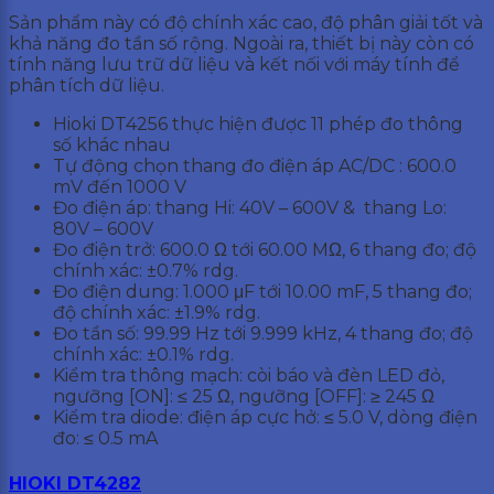
Sản phẩm này có độ chính xác cao, độ phân giải tốt và
khả năng đo tần số rộng. Ngoài ra, thiết bị này còn có
tính năng lưu trữ dữ liệu và kết nối với máy tính để
phân tích dữ liệu.
Hioki DT4256 thực hiện được 11 phép đo thông
số khác nhau
Tự động chọn thang đo điện áp AC/DC : 600.0
mV đến 1000 V
Đo điện áp: thang Hi: 40V – 600V & thang Lo:
80V – 600V
Đo điện trở: 600.0 Ω tới 60.00 MΩ, 6 thang đo; độ
chính xác: ±0.7% rdg.
Đo điện dung: 1.000 μF tới 10.00 mF, 5 thang đo;
độ chính xác: ±1.9% rdg.
Đo tần số: 99.99 Hz tới 9.999 kHz, 4 thang đo; độ
chính xác: ±0.1% rdg.
Kiểm tra thông mạch: còi báo và đèn LED đỏ,
ngưỡng [ON]: ≤ 25 Ω, ngưỡng [OFF]: ≥ 245 Ω
Kiểm tra diode: điện áp cực hở: ≤ 5.0 V, dòng điện
đo: ≤ 0.5 mA
HIOKI DT4282