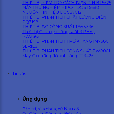
THIẾT BỊ KIỂM TRA CÁCH ĐIỆN PIN BT5525
MÁY THỬ NGHIỆM HIPOT DC ST5680
NGUỒN TÍN HIỆU DC SS7012
THIẾT BỊ PHÂN TÍCH CHẤT LƯỢNG ĐIỆN
PQ3198
THIẾT BỊ ĐO CÔNG SUẤT PW3336
Thiết bị đo và ghi công suất 3 PHA |
PW3365
THIẾT BỊ PHÂN TÍCH TRỞ KHÁNG IM7580
SERIES
THIẾT BỊ PHÂN TÍCH CÔNG SUẤT PW8001
Máy đo cường độ ánh sáng FT3425
Tin tức
Ứng dụng
Bảo trì, sửa chữa, xử lý sự cố
Cơ điện tử, Động cơ, Biến tần