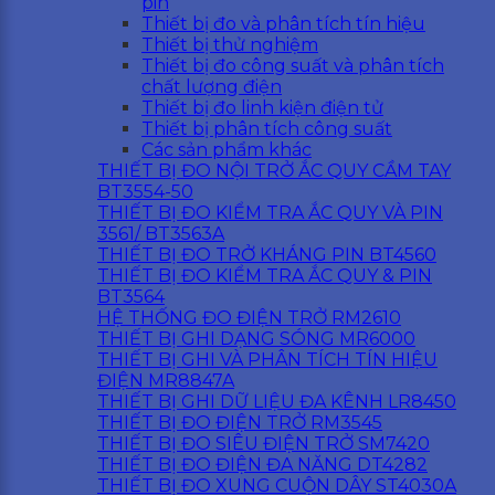
pin
Thiết bị đo và phân tích tín hiệu
Thiết bị thử nghiệm
Thiết bị đo công suất và phân tích
chất lượng điện
Thiết bị đo linh kiện điện tử
Thiết bị phân tích công suất
Các sản phẩm khác
THIẾT BỊ ĐO NỘI TRỞ ẮC QUY CẦM TAY
BT3554-50
THIẾT BỊ ĐO KIỂM TRA ẮC QUY VÀ PIN
3561/ BT3563A
THIẾT BỊ ĐO TRỞ KHÁNG PIN BT4560
THIẾT BỊ ĐO KIỂM TRA ẮC QUY & PIN
BT3564
HỆ THỐNG ĐO ĐIỆN TRỞ RM2610
THIẾT BỊ GHI DẠNG SÓNG MR6000
THIẾT BỊ GHI VÀ PHÂN TÍCH TÍN HIỆU
ĐIỆN MR8847A
THIẾT BỊ GHI DỮ LIỆU ĐA KÊNH LR8450
THIẾT BỊ ĐO ĐIỆN TRỞ RM3545
THIẾT BỊ ĐO SIÊU ĐIỆN TRỞ SM7420
THIẾT BỊ ĐO ĐIỆN ĐA NĂNG DT4282
THIẾT BỊ ĐO XUNG CUỘN DÂY ST4030A