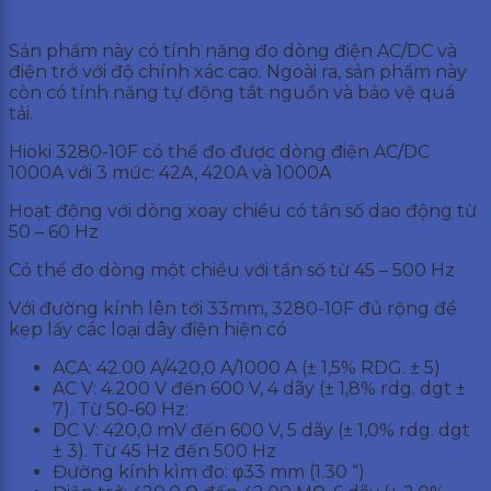
Sản phẩm này có tính năng đo dòng điện AC/DC và
điện trở với độ chính xác cao. Ngoài ra, sản phẩm này
còn có tính năng tự động tắt nguồn và bảo vệ quá
tải.
Hioki 3280-10F có thể đo được dòng điện AC/DC
1000A với 3 mức: 42A, 420A và 1000A
Hoạt động với dòng xoay chiều có tần số dao động từ
50 – 60 Hz
Có thể đo dòng một chiều với tần số từ 45 – 500 Hz
Với đường kính lên tới 33mm, 3280-10F đủ rộng để
kẹp lấy các loại dây điện hiện có
ACA: 42.00 A/420,0 A/1000 A (± 1,5% RDG. ± 5)
AC V: 4.200 V đến 600 V, 4 dãy (± 1,8% rdg. dgt ±
7). Từ 50-60 Hz:
DC V: 420,0 mV đến 600 V, 5 dãy (± 1,0% rdg. dgt
± 3). Từ 45 Hz đến 500 Hz
Đường kính kìm đo: φ33 mm (1.30 “)