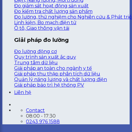
Điện, Nâng lượng, Môi trường
Đo giám sát hoạt động sản xuất
Đo kiểm tra chất lượng sản phẩm
Đo lường, thử nghiệm cho Nghiên cứu & Phát tri
Linh kiện, Bo mạch điện tử
Ô tô, Giao thông vận tải
Giải pháp đo lường
Đo lường động cơ
Quy trình sản xuất ắc quy
Trung tâm dữ liệu
Giải pháp an toàn cho ngành y tế
Giải pháp thu thập phân tích dữ liệu
Quản lý năng lượng và chất lượng điện
Giải pháp bảo trì hệ thống PV
Liên hệ
Contact
08:00 - 17:30
0243 976 1588