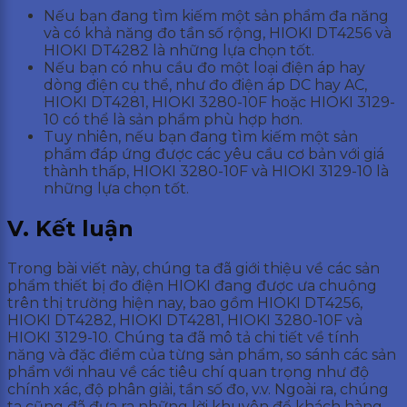
Nếu bạn đang tìm kiếm một sản phẩm đa năng
và có khả năng đo tần số rộng, HIOKI DT4256 và
HIOKI DT4282 là những lựa chọn tốt.
Nếu bạn có nhu cầu đo một loại điện áp hay
dòng điện cụ thể, như đo điện áp DC hay AC,
HIOKI DT4281, HIOKI 3280-10F hoặc HIOKI 3129-
10 có thể là sản phẩm phù hợp hơn.
Tuy nhiên, nếu bạn đang tìm kiếm một sản
phẩm đáp ứng được các yêu cầu cơ bản với giá
thành thấp, HIOKI 3280-10F và HIOKI 3129-10 là
những lựa chọn tốt.
V. Kết luận
Trong bài viết này, chúng ta đã giới thiệu về các sản
phẩm thiết bị đo điện HIOKI đang được ưa chuộng
trên thị trường hiện nay, bao gồm HIOKI DT4256,
HIOKI DT4282, HIOKI DT4281, HIOKI 3280-10F và
HIOKI 3129-10. Chúng ta đã mô tả chi tiết về tính
năng và đặc điểm của từng sản phẩm, so sánh các sản
phẩm với nhau về các tiêu chí quan trọng như độ
chính xác, độ phân giải, tần số đo, v.v. Ngoài ra, chúng
ta cũng đã đưa ra những lời khuyên để khách hàng