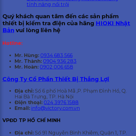
tính năng nổi trội
Quý khách quan tâm đến các sản phẩm
thiết bị kiểm tra điện của hãng
HIOKI Nhật
Bản
vui lòng liên hệ
Hotline:
Mr. Hùng:
0934 683 566
Mr. Thành:
0904 936 283
Mr. Hoàn:
0902 006 658
Công Ty Cổ Phần Thiết Bị Thắng Lợi
Địa chỉ:
Số 6 phố Hoà Mã ,P. Phạm Đình Hổ, Q.
Hai Bà Trưng, TP. Hà Nội
Điện thoại:
024 3976 1588
Email:
info@victory.com.vn
VPĐD TP HỒ CHÍ MINH
Địa chỉ:
Số 91 Nguyễn Bỉnh Khiêm, Quận 1, TP.