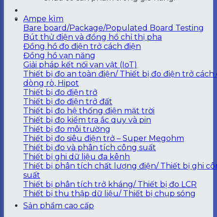
Ampe kìm
Bare board/Package/Populated Board Testing
Bút thử điện và đồng hồ chỉ thị pha
Đồng hồ đo điện trở cách điện
Đồng hồ vạn năng
Giải pháp kết nối vạn vật (IoT)
Thiết bị đo an toàn điện/ Thiết bị đo điện trở cách 
dòng rò, Hipot
Thiết bị đo điện trở
Thiết bị đo điện trở đất
Thiết bị đo hệ thống điện mặt trời
Thiết bị đo kiểm tra ắc quy và pin
Thiết bị đo môi trường
Thiết bị đo siêu điện trở – Super Megohm
Thiết bị đo và phân tích công suất
Thiết bị ghi dữ liệu đa kênh
Thiết bị phân tích chất lượng điện/ Thiết bị ghi c
suất
Thiết bị phân tích trở kháng/ Thiết bị đo LCR
Thiết bị thu thập dữ liệu/ Thiết bị chụp sóng
Sản phẩm cao cấp