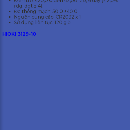
Điện trở: 420,0 Ω đến 42,00 MΩ, 6 dãy (± 2,0%
rdg. dgt ± 4).
Đo thông mạch: 50 Ω ±40 Ω
Nguồn cung cấp: CR2032 x 1
Sử dụng liên tục: 120 giờ
HIOKI 3129-10