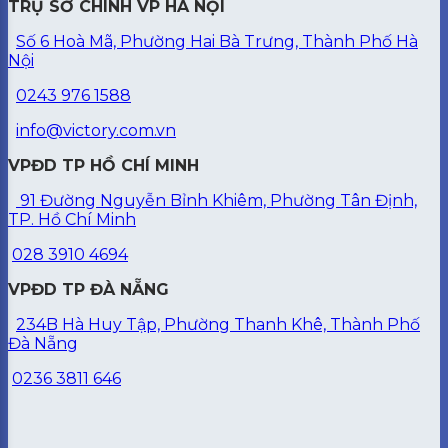
TRỤ SỞ CHÍNH VP HÀ NỘI
Số 6 Hoà Mã, Phường Hai Bà Trưng, Thành Phố Hà
Nội
0243 976 1588
info@victory.com.vn
VPĐD TP HỒ CHÍ MINH
91 Đường Nguyễn Bỉnh Khiêm, Phường Tân Định,
TP. Hồ Chí Minh
028 3910 4694
VPĐD TP ĐÀ NẴNG
234B Hà Huy Tập, Phường Thanh Khê, Thành Phố
Đà Nẵng
0236 3811 646