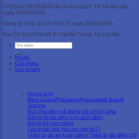
GPKD số 0100516510 do Sở KH và ĐT TP Hà Nội cấp
ngày 09/05/2005
Đăng ký thay đổi lần thứ 13, ngày 26/04/2019
Địa Chỉ: số 6 Hòa Mã, P. Hai Bà Trưng, Tp. Hà Nội
Tìm
kiếm:
HIOKI
Giới thiệu
Sản phẩm
Ampe kìm
Bare board/Package/Populated Board
Testing
Bút thử điện và đồng hồ chỉ thị pha
Đồng hồ đo điện trở cách điện
Đồng hồ vạn năng
Giải pháp kết nối vạn vật (IoT)
Thiết bị đo an toàn điện/ Thiết bị đo điện trở