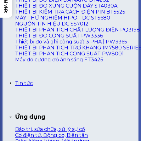
THIẾT BỊ ĐO XUNG CUỘN DÂY ST4030A
THIẾT BỊ KIỂM TRA CÁCH ĐIỆN PIN BT5525
MÁY THỬ NGHIỆM HIPOT DC ST5680
NGUỒN TÍN HIỆU DC SS7012
THIẾT BỊ PHÂN TÍCH CHẤT LƯỢNG ĐIỆN PQ3198
THIẾT BỊ ĐO CÔNG SUẤT PW3336
Thiết bị đo và ghi công suất 3 PHA | PW3365
THIẾT BỊ PHÂN TÍCH TRỞ KHÁNG IM7580 SERIE
THIẾT BỊ PHÂN TÍCH CÔNG SUẤT PW8001
Máy đo cường độ ánh sáng FT3425
Tin tức
Ứng dụng
Bảo trì, sửa chữa, xử lý sự cố
Cơ điện tử, Động cơ, Biến tần