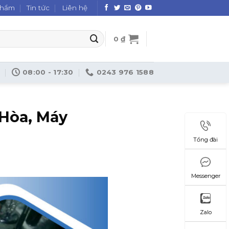
phẩm
Tin tức
Liên hệ
0
₫
08:00 - 17:30
0243 976 1588
 Hòa, Máy
Tổng đài
Messenger
Zalo