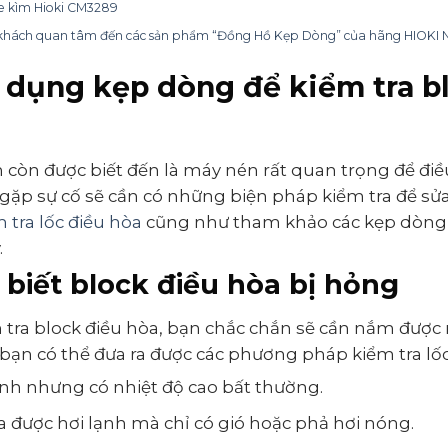
 kìm Hioki CM3289
hách quan tâm đến các sản phẩm “Đồng Hồ Kẹp Dòng” của hãng HIOKI Nhậ
dụng kẹp dòng để kiểm tra bl
h còn được biết đến là máy nén rất quan trọng để đi
 gặp sự cố sẽ cần có những biện pháp kiểm tra để sửa
 tra lốc điều hòa
cũng như tham khảo các kẹp dòng 
.
biết block điều hòa bị hỏng
m tra block điều hòa, bạn chắc chắn sẽ cần nắm được
 bạn có thể đưa ra được các phương pháp kiểm tra lố
nh nhưng có nhiệt độ cao bất thường.
 được hơi lạnh mà chỉ có gió hoặc phả hơi nóng.