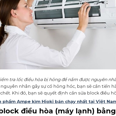
iểm tra lốc điều hòa bị hỏng để nắm được nguyên nh
 nguyên nhân gây sự cố hỏng hóc, bạn sẽ cần tiến h
chết. Khi đó, bạn sẽ quyết định cần sửa block điều h
n phẩm Ampe kìm Hioki bán chạy nhất tại Việt Na
block điều hòa (máy lạnh) bằn