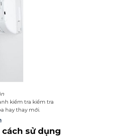
ân
ành kiểm tra kiểm tra
òa hay thay mới.
m
g cách sử dụng