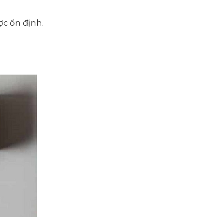
ợc ổn định.