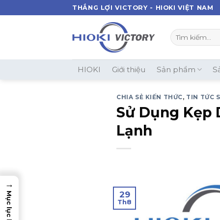
Skip
THẮNG LỢI VICTORY - HIOKI VIỆT NAM
to
content
Tìm
kiếm:
HIOKI
Giới thiệu
Sản phẩm
S
CHIA SẺ KIẾN THỨC
,
TIN TỨC 
Sử Dụng Kẹp 
Lạnh
→
29
Mục lục bài viết
Th8