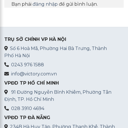
Bạn phải
đăng nhập
để gửi bình luận.
TRỤ SỞ CHÍNH VP HÀ NỘI
Số 6 Hoà Mã, Phường Hai Bà Trưng, Thành
Phố Hà Nội
0243 976 1588
info@victory.com.vn
VPĐD TP HỒ CHÍ MINH
91 Đường Nguyễn Bỉnh Khiêm, Phường Tân
Định, TP. Hồ Chí Minh
028 3910 4694
VPĐD TP ĐÀ NẴNG
234B Hà Huy Tập, Phường Thanh Khê, Thành