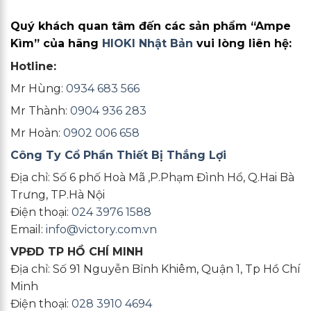
Quý khách quan tâm đến các sản phẩm “Ampe
Kìm” của hãng
HIOKI Nhật Bản
vui lòng liên hệ:
Hotline:
Mr Hùng:
0934 683 566
Mr Thành:
0904 936 283
Mr Hoàn:
0902 006 658
Công Ty Cổ Phần Thiết Bị Thắng Lợi
Địa chỉ: Số 6 phố Hoà Mã ,P.Phạm Đình Hổ, Q.Hai Bà
Trưng, TP.Hà Nội
Điện thoại:
024 3976 1588
Email:
info@victory.com.vn
VPĐD TP HỒ CHÍ MINH
Địa chỉ: Số 91 Nguyễn Bỉnh Khiêm, Quận 1, Tp Hồ Chí
Minh
Điện thoại:
028 3910 4694