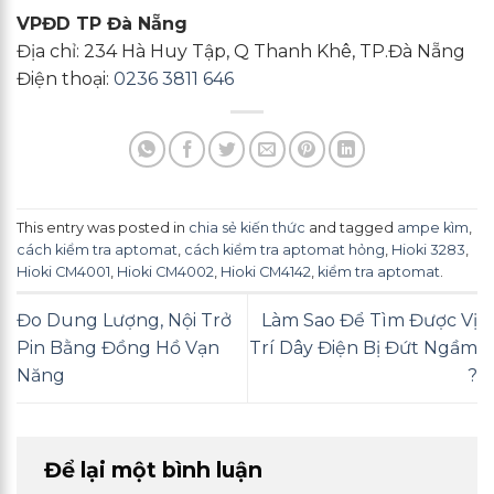
VPĐD TP Đà Nẵng
Địa chỉ: 234 Hà Huy Tập, Q Thanh Khê, TP.Đà Nẵng
Điện thoại:
0236 3811 646
This entry was posted in
chia sẻ kiến thức
and tagged
ampe kìm
,
cách kiểm tra aptomat
,
cách kiểm tra aptomat hỏng
,
Hioki 3283
,
Hioki CM4001
,
Hioki CM4002
,
Hioki CM4142
,
kiểm tra aptomat
.
Đo Dung Lượng, Nội Trở
Làm Sao Để Tìm Được Vị
Pin Bằng Đồng Hồ Vạn
Trí Dây Điện Bị Đứt Ngầm
Năng
?
Để lại một bình luận