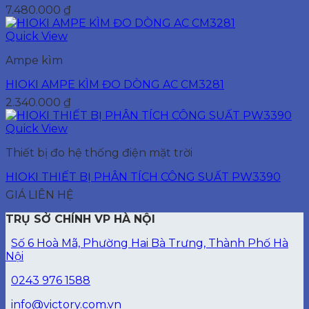
7.480.000
₫
Quick View
Ampe kìm
HIOKI AMPE KÌM ĐO DÒNG AC CM3281
2.340.000
₫
Quick View
Thiết bị đo hệ thống điện mặt trời
HIOKI THIẾT BỊ PHÂN TÍCH CÔNG SUẤT PW3390
GIÁ LIÊN HỆ
TRỤ SỞ CHÍNH VP HÀ NỘI
Số 6 Hoà Mã, Phường Hai Bà Trưng, Thành Phố Hà
Nội
0243 976 1588
info@victory.com.vn