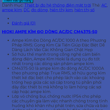
Thêm vào giỏ hàng
KÌM
Danh mục:
Thiết bị đo hệ thống điện mặt trời
Thẻ:
AC
,
ĐO
ampe kìm
,
DC
,
đo dòng
,
hiển thị kim
,
hiển thị số
DÒNG
AC/DC
Mô tả
CM4375-
Đánh giá (0)
50
HIOKI AMPE KÌM ĐO DÒNG AC/DC CM4375-50
số
lượng
Ampe Kìm Đo Dòng AC/DC 1000 A theo Phương
Pháp RMS; Gọng Kìm Cải Tiến Giúp Đặc Biệt Dễ
Dàng Lách Vào Các Không Gian Chật Hẹp
Sở hữu thế mạnh trong công nghệ cảm biến
dòng điện, Ampe Kìm Hioki là dụng cụ đo tốt
nhất trong các dòng sản phẩm ampe kìm.
CM4375-50 là ampe kìm đo dòng AC/DC 1000A
theo phương pháp True RMS, sở hữu gọng kìm
thiết kế đặc biệt cho phép lách vào các khoảng
trống hẹp giữa các sợi cáp trong tủ phân phối
dày đặc thiết bị mà không lo làm hỏng các sợi
cáp hoặc ampe kìm.
Lớp vỏ chống bụi, chống nước IP54 cho phép
các chuyên gia làm việc nhanh chóng trong tình
huống khó khăn như phát triển, sửa chữa và bảo