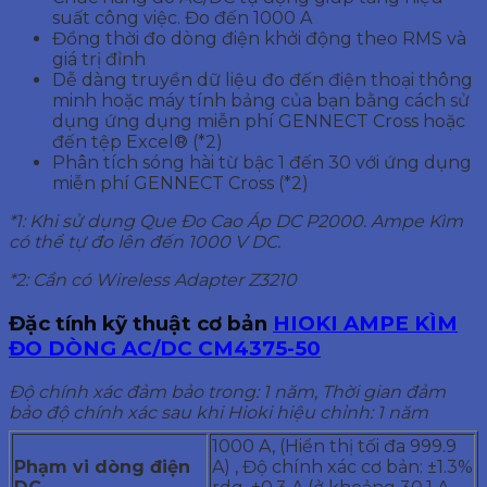
suất công việc. Đo đến 1000 A
Đồng thời đo dòng điện khởi động theo RMS và
giá trị đỉnh
Dễ dàng truyền dữ liệu đo đến điện thoại thông
minh hoặc máy tính bảng của bạn bằng cách sử
dụng ứng dụng miễn phí GENNECT Cross hoặc
đến tệp Excel® (*2)
Phân tích sóng hài từ bậc 1 đến 30 với ứng dụng
miễn phí GENNECT Cross (*2)
*1: Khi sử dụng Que Đo Cao Áp DC P2000. Ampe Kìm
có thể tự đo lên đến 1000 V DC.
*2: Cần có Wireless Adapter Z3210
Đặc tính kỹ thuật cơ bản
HIOKI AMPE KÌM
ĐO DÒNG AC/DC CM4375-50
Độ chính xác đảm bảo trong: 1 năm, Thời gian đảm
bảo độ chính xác sau khi Hioki hiệu chỉnh: 1 năm
1000 A, (Hiển thị tối đa 999.9
Phạm
vi dòng điện
A) , Độ chính xác cơ bản: ±1.3%