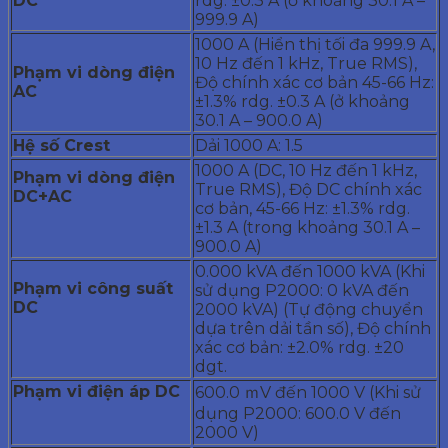
DC
rdg. ±0.3 A (ở khoảng 30.1 A –
999.9 A)
1000 A (Hiển thị tối đa 999.9 A,
10 Hz đến 1 kHz, True RMS),
Phạm
vi dòng điện
Độ chính xác cơ bản 45-66 Hz:
AC
±1.3% rdg. ±0.3 A (ở khoảng
30.1 A – 900.0 A)
Hệ
số Crest
Dải 1000 A: 1.5
1000 A (DC, 10 Hz đến 1 kHz,
Phạ
m vi dòng điện
True RMS), Độ DC chính xác
DC+AC
cơ bản, 45-66 Hz: ±1.3% rdg.
±1.3 A (trong khoảng 30.1 A –
900.0 A)
0.000 kVA đến 1000 kVA (Khi
Phạm
vi công suất
sử dụng P2000: 0 kVA đến
DC
2000 kVA) (Tự động chuyển
dựa trên dải tần số), Độ chính
xác cơ bản: ±2.0% rdg. ±20
dgt.
Phạm
vi điện áp DC
600.0 ｍV đến 1000 V (Khi sử
dụng P2000: 600.0 V đến
2000 V)