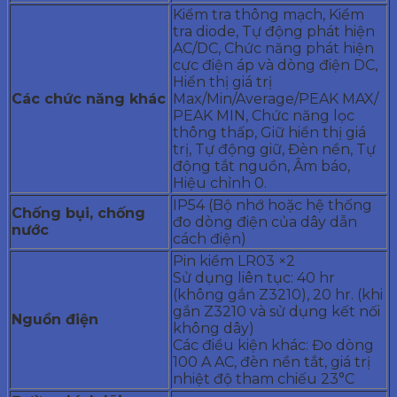
Kiểm tra thông mạch, Kiểm
tra diode, Tự động phát hiện
AC/DC, Chức năng phát hiện
cực điện áp và dòng điện DC,
Hiển thị giá trị
Các
chức năng khác
Max/Min/Average/PEAK MAX/
PEAK MIN, Chức năng lọc
thông thấp, Giữ hiển thị giá
trị, Tự động giữ, Đèn nền, Tự
động tắt nguồn, Âm báo,
Hiệu chỉnh 0.
IP54 (Bộ nhớ hoặc hệ thống
Chống
bụi,
chống
đo dòng điện của dây dẫn
nước
cách điện)
Pin kiềm LR03 ×2
Sử dụng liên tục: 40 hr
(không gắn Z3210), 20 hr. (khi
gắn Z3210 và sử dụng kết nối
Nguồn điện
không dây)
Các điều kiện khác: Đo dòng
100 A AC, đèn nền tắt, giá trị
nhiệt độ tham chiếu 23°C