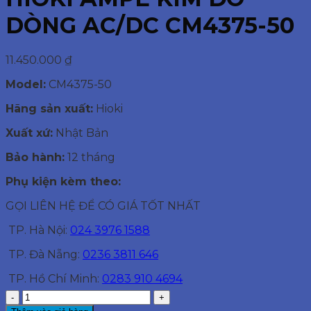
DÒNG AC/DC CM4375-50
11.450.000
₫
Model:
CM4375-50
Hãng sản xuất:
Hioki
Xuất xứ:
Nhật Bản
Bảo hành:
12 tháng
Phụ kiện kèm theo:
GỌI LIÊN HỆ ĐỂ CÓ GIÁ TỐT NHẤT
TP. Hà Nội:
024 3976 1588
TP. Đà Nẵng:
0236 3811 646
TP. Hồ Chí Minh:
0283 910 4694
HIOKI
AMPE