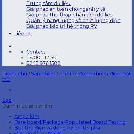
Trung tâm dữ liệu
Giải pháp an toàn cho ngành y tế
Giải pháp thu thập phân tích dữ liệu
Quản lý năng lượng và chất lượng điện
Giải pháp bảo trì hệ thống PV
Liên hệ
Contact
08:00 - 17:30
0243 976 1588
Trang chủ
/
Sản phẩm
/
Thiết bị đo hệ thống điện mặt
trời
Lọc
Danh mục sản phẩm
Ampe kìm
Bare board/Package/Populated Board Testing
Bút thử điện và đồng hồ chỉ thị pha
Đầu dò dòng AC/DC