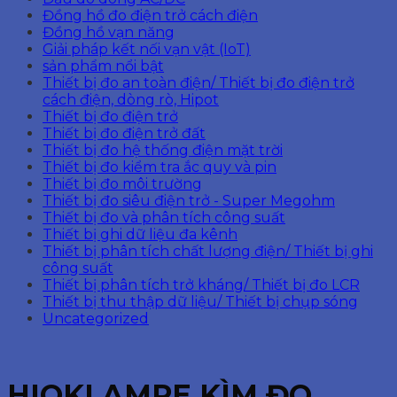
Đồng hồ đo điện trở cách điện
Đồng hồ vạn năng
Giải pháp kết nối vạn vật (IoT)
sản phẩm nổi bật
Thiết bị đo an toàn điện/ Thiết bị đo điện trở
cách điện, dòng rò, Hipot
Thiết bị đo điện trở
Thiết bị đo điện trở đất
Thiết bị đo hệ thống điện mặt trời
Thiết bị đo kiểm tra ắc quy và pin
Thiết bị đo môi trường
Thiết bị đo siêu điện trở - Super Megohm
Thiết bị đo và phân tích công suất
Thiết bị ghi dữ liệu đa kênh
Thiết bị phân tích chất lượng điện/ Thiết bị ghi
công suất
Thiết bị phân tích trở kháng/ Thiết bị đo LCR
Thiết bị thu thập dữ liệu/ Thiết bị chụp sóng
Uncategorized
HIOKI AMPE KÌM ĐO