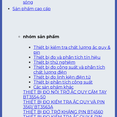
sóng
Sản phẩm cao cấp
nhóm sản phẩm
Thiết bị kiểm tra chất lượng ắc quy &
pin
Thiết bị đo và phân tích tín hiệu
Thiết bị thử nghiệm
Thiết bị đo công suất và phân tích
chất lượng điện
Thiết bị đo linh kiện điện tử
Thiết bị phân tích công suất
Các sản phẩm khác
THIẾT BỊ ĐO NỘI TRỞ ẮC QUY CẦM TAY
BT3554-50
THIẾT BỊ ĐO KIỂM TRA ẮC QUY VÀ PIN
3561/ BT3563A
THIẾT BỊ ĐO TRỞ KHÁNG PIN BT4560
THIẾT BỊ ĐO KIỂM TRA ẮC QUY & PIN