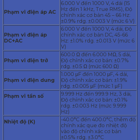
6.000 V đến 1000 V, 4 dải (15
Hz đến 1 kHz, True RMS), Độ
Phạm
vi điện áp AC
chính xác cơ bản 45 – 66 Hz:
±0.9% rdg. ±0.003 V (mức 6 V)
6.000 V đến 1000 V, 4 dải, Độ
Phạm
vi điện áp
chính xác cơ bản DC, 45-66
DC+AC
Hz: ±1.0% rdg. ±0.013 V (mức 6
V)
600.0 Ω đến 6.000 MΩ, 5 dải,
Phạm
vi điện trở
Độ chính xác cơ bản: ±0.7%
rdg. ±0.5 Ω (mức 600 Ω)
1.000 μF đến 1000 μF, 4 dải,
Phạm
vi điện dung
Độ chính xác cơ bản: ±1.9%
rdg. ±0.005 μF (mức 1 μF)
9.999 Hz đến 999.9 Hz, 3 dải,
Phạm vi tần số
Độ chính xác cơ bản: ±0.1%
rdg. ±0.003 Hz (mức 9.999
Hz)
-40.0°C đến 400.0°C, thêm độ
Nhiệt
độ (K)
chính xác que đo nhiệt độ
vào độ chính xác cơ bản
±0.5% rdg. ±3.0°C