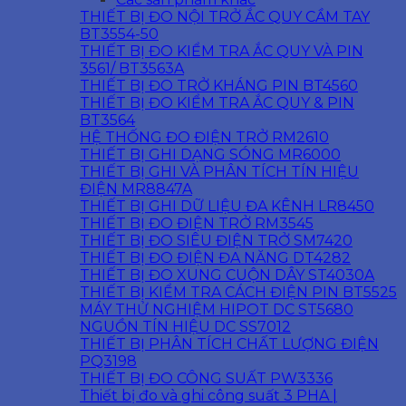
THIẾT BỊ ĐO NỘI TRỞ ẮC QUY CẦM TAY
BT3554-50
THIẾT BỊ ĐO KIỂM TRA ẮC QUY VÀ PIN
3561/ BT3563A
THIẾT BỊ ĐO TRỞ KHÁNG PIN BT4560
THIẾT BỊ ĐO KIỂM TRA ẮC QUY & PIN
BT3564
HỆ THỐNG ĐO ĐIỆN TRỞ RM2610
THIẾT BỊ GHI DẠNG SÓNG MR6000
THIẾT BỊ GHI VÀ PHÂN TÍCH TÍN HIỆU
ĐIỆN MR8847A
THIẾT BỊ GHI DỮ LIỆU ĐA KÊNH LR8450
THIẾT BỊ ĐO ĐIỆN TRỞ RM3545
THIẾT BỊ ĐO SIÊU ĐIỆN TRỞ SM7420
THIẾT BỊ ĐO ĐIỆN ĐA NĂNG DT4282
THIẾT BỊ ĐO XUNG CUỘN DÂY ST4030A
THIẾT BỊ KIỂM TRA CÁCH ĐIỆN PIN BT5525
MÁY THỬ NGHIỆM HIPOT DC ST5680
NGUỒN TÍN HIỆU DC SS7012
THIẾT BỊ PHÂN TÍCH CHẤT LƯỢNG ĐIỆN
PQ3198
THIẾT BỊ ĐO CÔNG SUẤT PW3336
Thiết bị đo và ghi công suất 3 PHA |