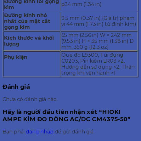
Đường
kính lõi gọng
φ34 mm (1.34 in)
kìm
Đường
kính nhỏ
9.5 mm (0.37 in) (Giá trị phạm
nhất của mặt cắt
vi 44 mm (1.73 in) từ đỉnh kìm)
gọng kìm
65 mm (2.56 in) W × 242 mm
Kích
thước và khối
(9.53 in) H × 35 mm (1.38 in) D
lượng
mm, 350 g (12.3 oz)
Que đo L9300, Túi đựng
Phụ kiện
C0203, Pin kiềm LR03 ×2,
Hướng dẫn sử dụng ×2, Thận
trọng khi vận hành ×1
Đánh giá
Chưa có đánh giá nào.
Hãy là người đầu tiên nhận xét “HIOKI
AMPE KÌM ĐO DÒNG AC/DC CM4375-50”
Bạn phải
đăng nhập
để gửi đánh giá.