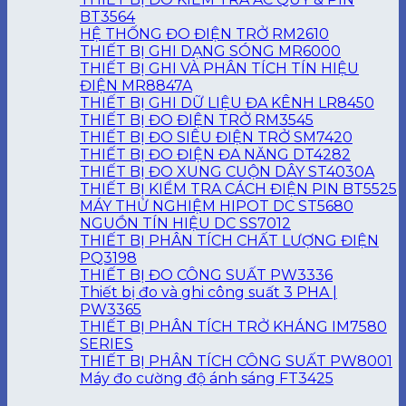
BT3564
HỆ THỐNG ĐO ĐIỆN TRỞ RM2610
THIẾT BỊ GHI DẠNG SÓNG MR6000
THIẾT BỊ GHI VÀ PHÂN TÍCH TÍN HIỆU
ĐIỆN MR8847A
THIẾT BỊ GHI DỮ LIỆU ĐA KÊNH LR8450
THIẾT BỊ ĐO ĐIỆN TRỞ RM3545
THIẾT BỊ ĐO SIÊU ĐIỆN TRỞ SM7420
THIẾT BỊ ĐO ĐIỆN ĐA NĂNG DT4282
THIẾT BỊ ĐO XUNG CUỘN DÂY ST4030A
THIẾT BỊ KIỂM TRA CÁCH ĐIỆN PIN BT5525
MÁY THỬ NGHIỆM HIPOT DC ST5680
NGUỒN TÍN HIỆU DC SS7012
THIẾT BỊ PHÂN TÍCH CHẤT LƯỢNG ĐIỆN
PQ3198
THIẾT BỊ ĐO CÔNG SUẤT PW3336
Thiết bị đo và ghi công suất 3 PHA |
PW3365
THIẾT BỊ PHÂN TÍCH TRỞ KHÁNG IM7580
SERIES
THIẾT BỊ PHÂN TÍCH CÔNG SUẤT PW8001
Máy đo cường độ ánh sáng FT3425