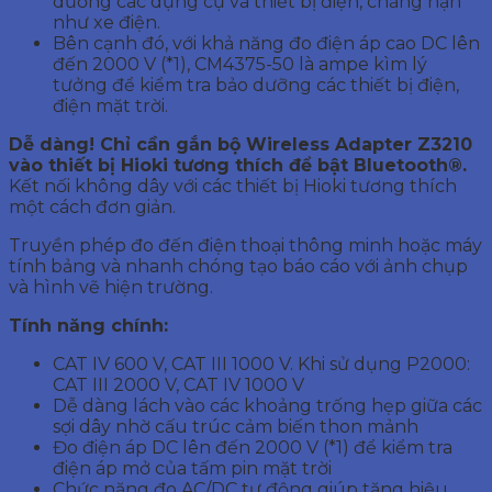
dưỡng các dụng cụ và thiết bị điện, chẳng hạn
như xe điện.
Bên cạnh đó, với khả năng đo điện áp cao DC lên
đến 2000 V (*1), CM4375-50 là ampe kìm lý
tưởng để kiểm tra bảo dưỡng các thiết bị điện,
điện mặt trời.
Dễ dàng! Chỉ cần gắn bộ Wireless Adapter Z3210
vào thiết bị Hioki tương thích để bật Bluetooth®.
Kết nối không dây với các thiết bị Hioki tương thích
một cách đơn giản.
Truyền phép đo đến điện thoại thông minh hoặc máy
tính bảng và nhanh chóng tạo báo cáo với ảnh chụp
và hình vẽ hiện trường.
Tính năng chính:
CAT IV 600 V, CAT III 1000 V. Khi sử dụng P2000:
CAT III 2000 V, CAT IV 1000 V
Dễ dàng lách vào các khoảng trống hẹp giữa các
sợi dây nhờ cấu trúc cảm biến thon mảnh
Đo điện áp DC lên đến 2000 V (*1) để kiểm tra
điện áp mở của tấm pin mặt trời
Chức năng đo AC/DC tự động giúp tăng hiệu