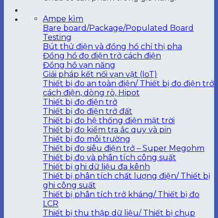
Ampe kìm
Bare board/Package/Populated Board
Testing
Bút thử điện và đồng hồ chỉ thị pha
Đồng hồ đo điện trở cách điện
Đồng hồ vạn năng
Giải pháp kết nối vạn vật (IoT)
Thiết bị đo an toàn điện/ Thiết bị đo điện trở
cách điện, dòng rò, Hipot
Thiết bị đo điện trở
Thiết bị đo điện trở đất
Thiết bị đo hệ thống điện mặt trời
Thiết bị đo kiểm tra ắc quy và pin
Thiết bị đo môi trường
Thiết bị đo siêu điện trở – Super Megohm
Thiết bị đo và phân tích công suất
Thiết bị ghi dữ liệu đa kênh
Thiết bị phân tích chất lượng điện/ Thiết bị
ghi công suất
Thiết bị phân tích trở kháng/ Thiết bị đo
LCR
Thiết bị thu thập dữ liệu/ Thiết bị chụp