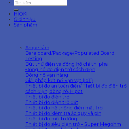
Tìm
kiếm:
HIOKI
Giới thiệu
Sản phẩm
Ampe kìm
Bare board/Package/Populated Board
Testing
Bút thử điện và đồng hồ chỉ thị pha
Đồng hồ đo điện trở cách điện
Đồng hồ vạn năng
Giải pháp kết nối vạn vật (IoT)
Thiết bị đo an toàn điện/ Thiết bị đo điện trở
cách điện, dòng rò, Hipot
Thiết bị đo điện trở
Thiết bị đo điện trở đất
Thiết bị đo hệ thống điện mặt trời
Thiết bị đo kiểm tra ắc quy và pin
Thiết bị đo môi trường
Thiết bị đo siêu điện trở – Super Megohm