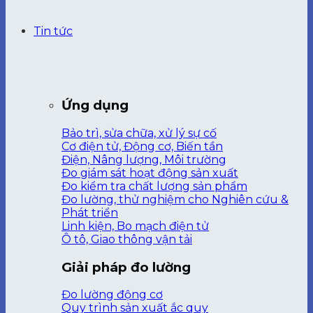
Tin tức
Ứng dụng
Bảo trì, sửa chữa, xử lý sự cố
Cơ điện tử, Động cơ, Biến tần
Điện, Nâng lượng, Môi trường
Đo giám sát hoạt động sản xuất
Đo kiểm tra chất lượng sản phẩm
Đo lường, thử nghiệm cho Nghiên cứu &
Phát triển
Linh kiện, Bo mạch điện tử
Ô tô, Giao thông vận tải
Giải pháp đo lường
Đo lường động cơ
Quy trình sản xuất ắc quy