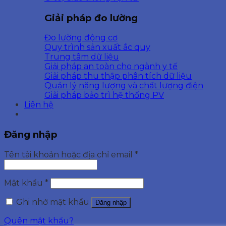
Giải pháp đo lường
Đo lường động cơ
Quy trình sản xuất ắc quy
Trung tâm dữ liệu
Giải pháp an toàn cho ngành y tế
Giải pháp thu thập phân tích dữ liệu
Quản lý năng lượng và chất lượng điện
Giải pháp bảo trì hệ thống PV
Liên hệ
Đăng nhập
Tên tài khoản hoặc địa chỉ email
*
Mật khẩu
*
Ghi nhớ mật khẩu
Đăng nhập
Quên mật khẩu?