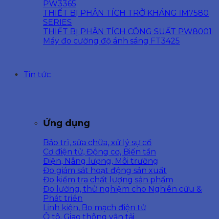
PW3365
THIẾT BỊ PHÂN TÍCH TRỞ KHÁNG IM7580
SERIES
THIẾT BỊ PHÂN TÍCH CÔNG SUẤT PW8001
Máy đo cường độ ánh sáng FT3425
Tin tức
Ứng dụng
Bảo trì, sửa chữa, xử lý sự cố
Cơ điện tử, Động cơ, Biến tần
Điện, Nâng lượng, Môi trường
Đo giám sát hoạt động sản xuất
Đo kiểm tra chất lượng sản phẩm
Đo lường, thử nghiệm cho Nghiên cứu &
Phát triển
Linh kiện, Bo mạch điện tử
Ô tô, Giao thông vận tải