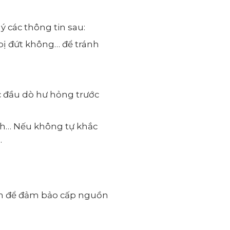
 các thông tin sau:
bị đứt không… để tránh
c đầu dò hư hỏng trước
ch… Nếu không tự khắc
.
ách để đảm bảo cấp nguồn