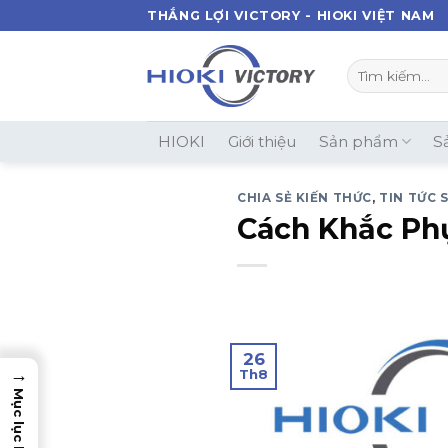
Skip
THẮNG LỢI VICTORY - HIOKI VIỆT NAM
to
content
Tìm
kiếm:
HIOKI
Giới thiệu
Sản phẩm
S
CHIA SẺ KIẾN THỨC
,
TIN TỨC 
Cách Khắc Ph
26
→
Th8
Mục lục bài viết