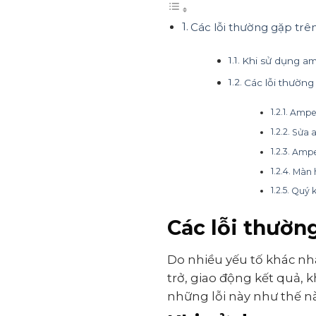
Các lỗi thường gặp tr
Khi sử dụng am
Các lỗi thườn
Ampe 
Sửa a
Ampe 
Màn h
Quý k
Các lỗi thườn
Do nhiều yếu tố khác n
trở, giao động kết quả,
những lỗi này như thế nào