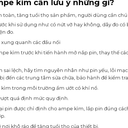
mpe kìm cần lưu ý những gì?
toàn, tăng tuổi thọ sản phẩm, người dùng cần chú ý
ớc khi sử dụng như: có nứt vỡ hay không, dây đo có 
ện đo.
t xung quanh các đầu nối
mpe kìm trước khi tiến hành mở nắp pin, thay thế cá
 sai lệch, hãy tìm nguyên nhân như pin yếu, lỗi mạ
bị đến các trung tâm sửa chữa, bảo hành để kiểm tra
ìm trong môi trường ẩm ướt có khí nổ.
ượt quá định mức quy định.
ại pin được chỉ định cho ampe kìm, lắp pin đúng c
p.
ơi khô ráo để tăng tuổi thọ của thiết bị.