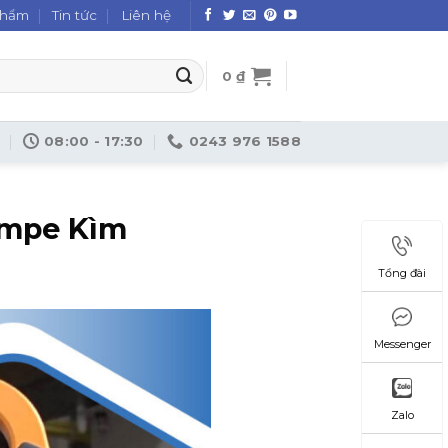
phẩm
Tin tức
Liên hệ
0
₫
08:00 - 17:30
0243 976 1588
Ampe Kìm
Tổng đài
Messenger
Zalo