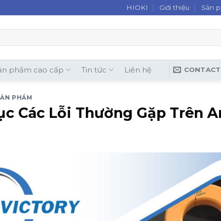
HIOKI
Giới thiệu
Sản 
ản phẩm cao cấp
Tin tức
Liên hệ
CONTACT
SẢN PHẨM
ục Các Lỗi Thường Gặp Trên 