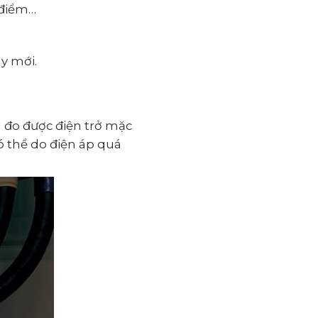
 điểm…
y mới.
 đo được điện trở mặc
ó thể do điện áp quá