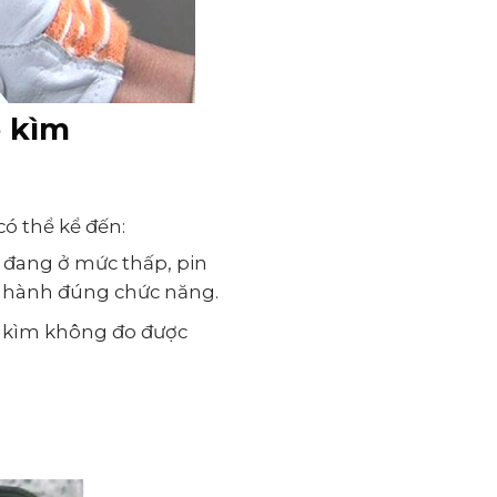
e kìm
ó thể kể đến:
n đang ở mức thấp, pin
 hành đúng chức năng.
 kìm không đo được