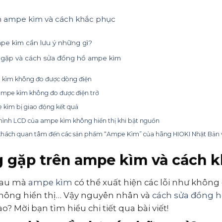
ên ampe kìm và cách khắc phục
pe kìm cần lưu ý những gì?
g gặp và cách sửa đồng hồ ampe kìm
kìm không đo được dòng điện
mpe kìm không đo được điện trở
kìm bị giao động kết quả
ình LCD của ampe kìm không hiển thị khi bật nguồn
hách quan tâm đến các sản phẩm “Ampe Kìm” của hãng HIOKI Nhật Bản vui
g gặp trên ampe kìm và cách 
hau mà
ampe kìm
có thể xuất hiện các lỗi như không
 không hiển thị… Vậy nguyên nhân và
cách sửa đồng 
? Mời bạn tìm hiểu chi tiết qua bài viết!