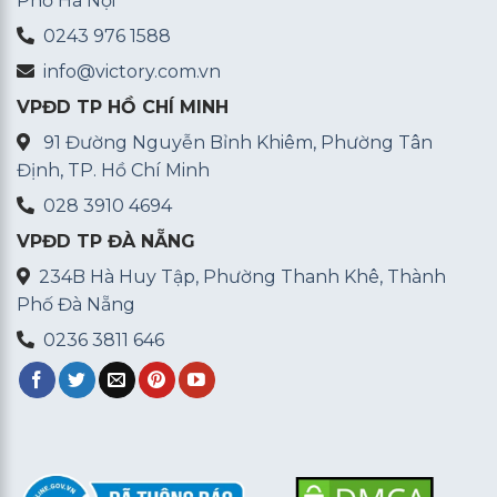
Phố Hà Nội
0243 976 1588
info@victory.com.vn
VPĐD TP HỒ CHÍ MINH
91 Đường Nguyễn Bỉnh Khiêm, Phường Tân
Định, TP. Hồ Chí Minh
028 3910 4694
VPĐD TP ĐÀ NẴNG
234B Hà Huy Tập, Phường Thanh Khê, Thành
Phố Đà Nẵng
0236 3811 646