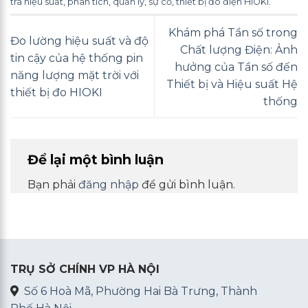
tra hiệu suất
,
phân tích
,
quản lý
,
sự cố
,
thiết bị đo điện HIOKI
.
Khám phá Tần số trong
Đo lường hiệu suất và độ
Chất lượng Điện: Ảnh
tin cậy của hệ thống pin
hưởng của Tần số đến
năng lượng mặt trời với
Thiết bị và Hiệu suất Hệ
thiết bị đo HIOKI
thống
Để lại một bình luận
Bạn phải
đăng nhập
để gửi bình luận.
TRỤ SỞ CHÍNH VP HÀ NỘI
Số 6 Hoà Mã, Phường Hai Bà Trưng, Thành