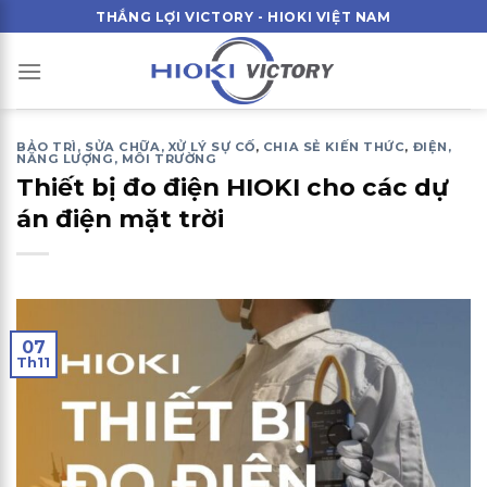
Skip
THẮNG LỢI VICTORY - HIOKI VIỆT NAM
to
content
BẢO TRÌ, SỬA CHỮA, XỬ LÝ SỰ CỐ
,
CHIA SẺ KIẾN THỨC
,
ĐIỆN,
NĂNG LƯỢNG, MÔI TRƯỜNG
Thiết bị đo điện HIOKI cho các dự
án điện mặt trời
07
Th11