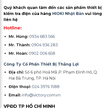
Quý khách quan tâm đến các sản phẩm thiết bị
kiểm tra điện của hãng
HIOKI Nhật Bản
vui lòng
liên hệ
Hotline:
Mr. Hùng:
0934 683 566
Mr. Thành:
0904 936 283
Mr. Hoàn:
0902 006 658
Công Ty Cổ Phần Thiết Bị Thắng Lợi
Địa chỉ:
Số 6 phố Hoà Mã ,P. Phạm Đình Hổ, Q.
Hai Bà Trưng, TP. Hà Nội
Điện thoại:
024 3976 1588
Email:
info@victory.com.vn
VPĐD TP HỒ CHÍ MINH