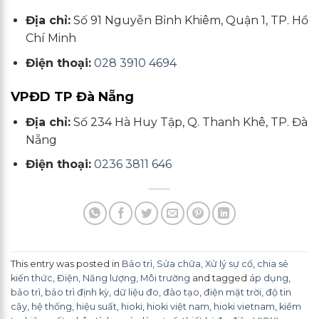
Địa chỉ:
Số 91 Nguyễn Bỉnh Khiêm, Quận 1, TP. Hồ
Chí Minh
Điện thoại:
028 3910 4694
VPĐD TP Đà Nẵng
Địa chỉ:
Số 234 Hà Huy Tập, Q. Thanh Khê, TP. Đà
Nẵng
Điện thoại:
0236 3811 646
This entry was posted in
Bảo trì, Sửa chữa, Xử lý sự cố
,
chia sẻ
kiến thức
,
Điện, Năng lượng, Môi trường
and tagged
áp dụng
,
bảo trì
,
bảo trì định kỳ
,
dữ liệu đo
,
đào tạo
,
điện mặt trời
,
độ tin
cậy
,
hệ thống
,
hiệu suất
,
hioki
,
hioki việt nam
,
hioki vietnam
,
kiểm