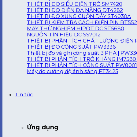
THIẾT BỊ ĐO SIÊU ĐIỆN TRỞ SM7420
THIẾT BỊ ĐO ĐIỆN ĐA NĂNG DT4282
THIẾT BỊ ĐO XUNG CUỘN DÂY ST4030A
THIẾT BỊ KIỂM TRA CÁCH ĐIỆN PIN BT55
MÁY THỬ NGHIỆM HIPOT DC ST5680
NGUỒN TÍN HIỆU DC SS7012
THIẾT BỊ PHÂN TÍCH CHẤT LƯỢNG ĐIỆN 
THIẾT BỊ ĐO CÔNG SUẤT PW3336
Thiết bị đo và ghi công suất 3 PHA | PW3
THIẾT BỊ PHÂN TÍCH TRỞ KHÁNG IM7580 
THIẾT BỊ PHÂN TÍCH CÔNG SUẤT PW8001
Máy đo cường độ ánh sáng FT3425
Tin tức
Ứng dụng