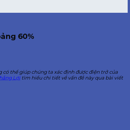
hoảng 60%
g có thể giúp chúng ta xác định được điện trở của
hắng Lợi
tìm hiểu chi tiết về vấn đề này qua bài viết