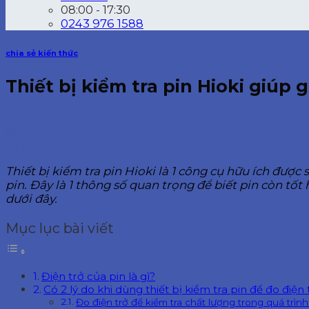
08:00 - 17:30
0243 976 1588
chia sẻ kiến thức
Thiết bị kiểm tra pin Hioki giú
05
Th8
Thiết bị kiểm tra pin Hioki là 1 công cụ hữu ích được
pin. Đây là 1 thông số quan trọng để biết pin còn tốt
dưới đây.
Mục lục bài viết
Điện trở của pin là gì?
Có 2 lý do khi dùng thiết bị kiểm tra pin để đo điệ
Đo điện trở để kiểm tra chất lượng trong quá trình