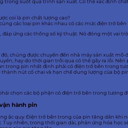
g trong suốt quá trình sản xuất. Có thể xác định chấ
ợc coi là pin chất lượng cao?
áp cùng các loại pin khác nhau có các mức điện trở bê
 đáp ứng các thông số kỹ thuật. Nó đóng một vai trò 
au đó, chúng được chuyển đến nhà máy sản xuất mô-
ển, hay do thời gian trôi qua có thể gây ra lỗi. Nên p
n trong pin nhất định phải có điện trở bên trong 
ở thành nút cổ chai và hạn chế dung lượng của bộ pin
à phải chọn các bộ phận có điện trở bên trong tương 
 vận hành pin
ưỡng ắc quy. Điện trở bên trong của pin tăng dần khi
 Tuy nhiên, trong thời gian dài, phản ứng hóa học sẽ 