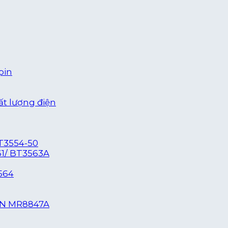
pin
ất lượng điện
T3554-50
61/ BT3563A
564
ỆN MR8847A