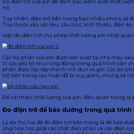
Đo điện trở của pin để đảm bảo kiểm soát chất lượn
nó.
Tuy nhiên, điện trở bên trong bao nhiêu ohms sẽ đư
Tùy thuộc vào vật liệu, cấu trúc, kích thước, điện 
Việc đo điện trở cho phép chất lượng pin nhất quán,
Các bộ phận của pin được sản xuất tại nhà máy. S
Vì các yếu tố như rung động trong quá trình vận chuy
phận được lắp ráp thành mô-đun và gói. Các bộ phậ
trở bên trong cao hoặc đã bị suy giảm, chúng sẽ tr
Để cải thiện chất lượng của pin, điều quan trọng l
Đo điện trở để bảo dưỡng trong quá trình
Lý do thứ hai để đo điện trở bên trong là để bảo d
ứng hóa học giữa các chất điện phân và các điện cực.