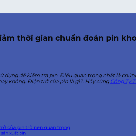
p giảm thời gian chuẩn đoán pin k
 sử dụng để kiểm tra pin. Điều quan trọng nhất là chún
 hay không. Điện trở của pin là gì?. Hãy cùng
Công Ty T
n trở của pin trở nên quan trọng
 sản xuất pin