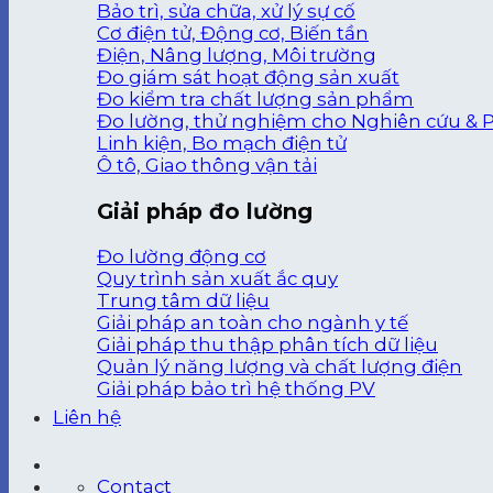
Bảo trì, sửa chữa, xử lý sự cố
Cơ điện tử, Động cơ, Biến tần
Điện, Nâng lượng, Môi trường
Đo giám sát hoạt động sản xuất
Đo kiểm tra chất lượng sản phẩm
Đo lường, thử nghiệm cho Nghiên cứu & P
Linh kiện, Bo mạch điện tử
Ô tô, Giao thông vận tải
Giải pháp đo lường
Đo lường động cơ
Quy trình sản xuất ắc quy
Trung tâm dữ liệu
Giải pháp an toàn cho ngành y tế
Giải pháp thu thập phân tích dữ liệu
Quản lý năng lượng và chất lượng điện
Giải pháp bảo trì hệ thống PV
Liên hệ
Contact