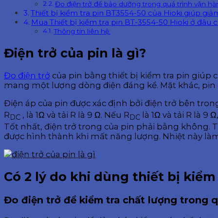
Đo điện trở để bảo dưỡng trong quá trình vận hà
Thiết bị kiểm tra pin BT3554-50 của Hioki giúp gi
Mua Thiết bị kiểm tra pin BT-3554-50 Hioki ở đâu 
Thông tin liên hệ:
Điện trở của pin là gì?
Đo điện trở
của pin bằng thiết bị kiểm tra pin giúp 
mang một lượng dòng điện đáng kể. Mặt khác, pin 
Điện áp của pin được xác định bởi điện trở bên trong
R
, là 1Ω và tải R là 9 Ω. Nếu R
là 1Ω và tải R là 9 Ω
DC
DC
Tốt nhất, điện trở trong của pin phải bằng không. Tr
được hình thành khi mất năng lượng. Nhiệt này làm
Có 2 lý do khi dùng thiết bị kiểm
Đo điện trở để kiểm tra chất lượng trong q