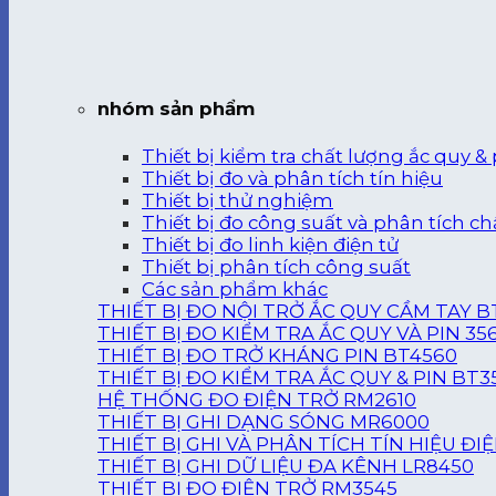
nhóm sản phẩm
Thiết bị kiểm tra chất lượng ắc quy & 
Thiết bị đo và phân tích tín hiệu
Thiết bị thử nghiệm
Thiết bị đo công suất và phân tích ch
Thiết bị đo linh kiện điện tử
Thiết bị phân tích công suất
Các sản phẩm khác
THIẾT BỊ ĐO NỘI TRỞ ẮC QUY CẦM TAY B
THIẾT BỊ ĐO KIỂM TRA ẮC QUY VÀ PIN 35
THIẾT BỊ ĐO TRỞ KHÁNG PIN BT4560
THIẾT BỊ ĐO KIỂM TRA ẮC QUY & PIN BT3
HỆ THỐNG ĐO ĐIỆN TRỞ RM2610
THIẾT BỊ GHI DẠNG SÓNG MR6000
THIẾT BỊ GHI VÀ PHÂN TÍCH TÍN HIỆU ĐI
THIẾT BỊ GHI DỮ LIỆU ĐA KÊNH LR8450
THIẾT BỊ ĐO ĐIỆN TRỞ RM3545