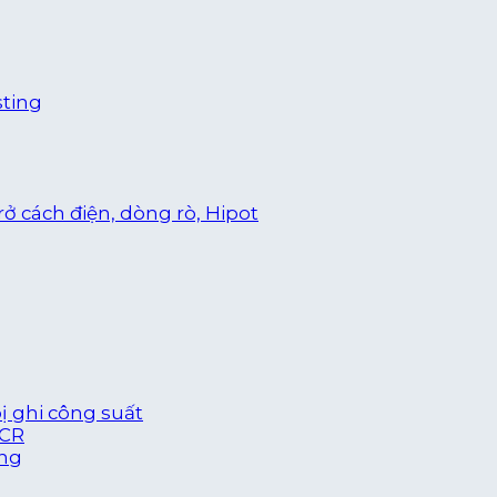
sting
trở cách điện, dòng rò, Hipot
bị ghi công suất
LCR
óng