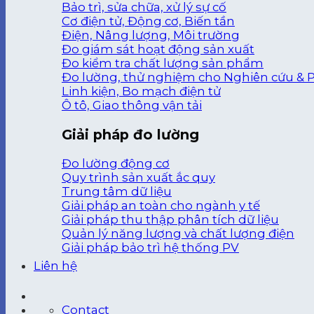
Bảo trì, sửa chữa, xử lý sự cố
Cơ điện tử, Động cơ, Biến tần
Điện, Nâng lượng, Môi trường
Đo giám sát hoạt động sản xuất
Đo kiểm tra chất lượng sản phẩm
Đo lường, thử nghiệm cho Nghiên cứu & P
Linh kiện, Bo mạch điện tử
Ô tô, Giao thông vận tải
Giải pháp đo lường
Đo lường động cơ
Quy trình sản xuất ắc quy
Trung tâm dữ liệu
Giải pháp an toàn cho ngành y tế
Giải pháp thu thập phân tích dữ liệu
Quản lý năng lượng và chất lượng điện
Giải pháp bảo trì hệ thống PV
Liên hệ
Contact