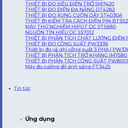
THIẾT BỊ ĐO SIÊU ĐIỆN TRỞ SM7420
THIẾT BỊ ĐO ĐIỆN ĐA NĂNG DT4282
THIẾT BỊ ĐO XUNG CUỘN DÂY ST4030A
THIẾT BỊ KIỂM TRA CÁCH ĐIỆN PIN BT55
MÁY THỬ NGHIỆM HIPOT DC ST5680
NGUỒN TÍN HIỆU DC SS7012
THIẾT BỊ PHÂN TÍCH CHẤT LƯỢNG ĐIỆN 
THIẾT BỊ ĐO CÔNG SUẤT PW3336
Thiết bị đo và ghi công suất 3 PHA | PW3
THIẾT BỊ PHÂN TÍCH TRỞ KHÁNG IM7580 
THIẾT BỊ PHÂN TÍCH CÔNG SUẤT PW8001
Máy đo cường độ ánh sáng FT3425
Tin tức
Ứng dụng