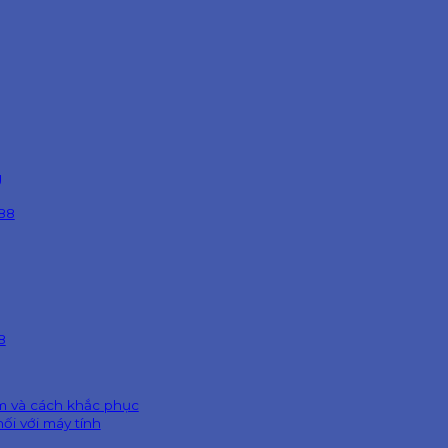
g
288
8
ìm và cách khắc phục
ối với máy tính