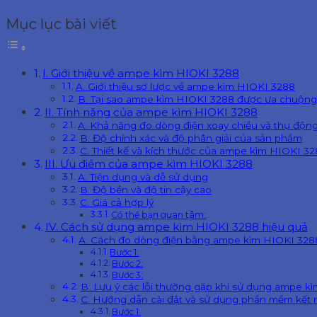
Mục lục bài viết
I. Giới thiệu về ampe kìm HIOKI 3288
A. Giới thiệu sơ lược về ampe kìm HIOKI 3288
B. Tại sao ampe kìm HIOKI 3288 được ưa chuộng
II. Tính năng của ampe kìm HIOKI 3288
A. Khả năng đo dòng điện xoay chiều và thụ độn
B. Độ chính xác và độ phân giải của sản phẩm
C. Thiết kế và kích thước của ampe kìm HIOKI 3
III. Ưu điểm của ampe kìm HIOKI 3288
A. Tiện dụng và dễ sử dụng
B. Độ bền và độ tin cậy cao
C. Giá cả hợp lý
Có thể bạn quan tâm:
IV. Cách sử dụng ampe kìm HIOKI 3288 hiệu quả
A. Cách đo dòng điện bằng ampe kìm HIOKI 328
Bước 1:
Bước 2:
Bước 3:
B. Lưu ý các lỗi thường gặp khi sử dụng ampe k
C. Hướng dẫn cài đặt và sử dụng phần mềm kết n
Bước 1: