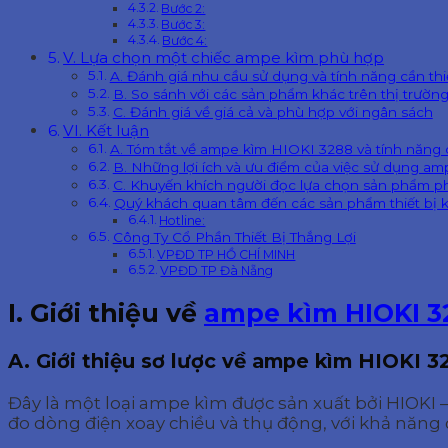
Bước 2:
Bước 3:
Bước 4:
V. Lựa chọn một chiếc ampe kìm phù hợp
A. Đánh giá nhu cầu sử dụng và tính năng cần thi
B. So sánh với các sản phẩm khác trên thị trườn
C. Đánh giá về giá cả và phù hợp với ngân sách
VI. Kết luận
A. Tóm tắt về ampe kìm HIOKI 3288 và tính năng
B. Những lợi ích và ưu điểm của việc sử dụng a
C. Khuyến khích người đọc lựa chọn sản phẩm p
Quý khách quan tâm đến các sản phẩm thiết bị k
Hotline:
Công Ty Cổ Phần Thiết Bị Thắng Lợi
VPĐD TP HỒ CHÍ MINH
VPĐD TP Đà Nẵng
I. Giới thiệu về
ampe kìm HIOKI 3
A. Giới thiệu sơ lược về ampe kìm HIOKI 3
Đây là một loại ampe kìm được sản xuất bởi HIOKI – 
đo dòng điện xoay chiều và thụ động, với khả năng 