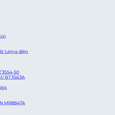
pin
ất lượng điện
T3554-50
61/ BT3563A
564
ỆN MR8847A