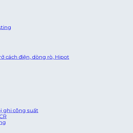
sting
trở cách điện, dòng rò, Hipot
bị ghi công suất
LCR
óng