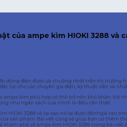
ật của ampe kìm HIOKI 3288 và c
o dòng điện được ưa chuộng nhất trên thị trường hi
c lực cho các chuyên gia điện, kỹ thuật viên và nhữn
ếc ampe kìm phù hợp có thể trở nên khó khăn. Với nh
ng như ngân sách của mình là điều cần thiết.
e kìm HIOKI 3288 và tại sao nó lại được đánhgiá cao 
ả của sản phẩm. Bài viết cũng sẽ giúp bạn có thêm 
à khám phá về ampe kìm HIOKI 3288 trong bài viết d