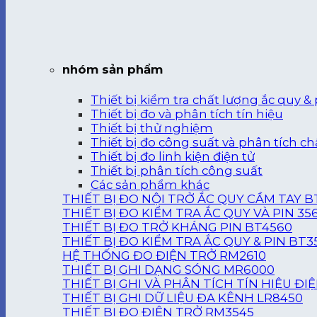
nhóm sản phẩm
Thiết bị kiểm tra chất lượng ắc quy & 
Thiết bị đo và phân tích tín hiệu
Thiết bị thử nghiệm
Thiết bị đo công suất và phân tích ch
Thiết bị đo linh kiện điện tử
Thiết bị phân tích công suất
Các sản phẩm khác
THIẾT BỊ ĐO NỘI TRỞ ẮC QUY CẦM TAY B
THIẾT BỊ ĐO KIỂM TRA ẮC QUY VÀ PIN 35
THIẾT BỊ ĐO TRỞ KHÁNG PIN BT4560
THIẾT BỊ ĐO KIỂM TRA ẮC QUY & PIN BT3
HỆ THỐNG ĐO ĐIỆN TRỞ RM2610
THIẾT BỊ GHI DẠNG SÓNG MR6000
THIẾT BỊ GHI VÀ PHÂN TÍCH TÍN HIỆU ĐI
THIẾT BỊ GHI DỮ LIỆU ĐA KÊNH LR8450
THIẾT BỊ ĐO ĐIỆN TRỞ RM3545