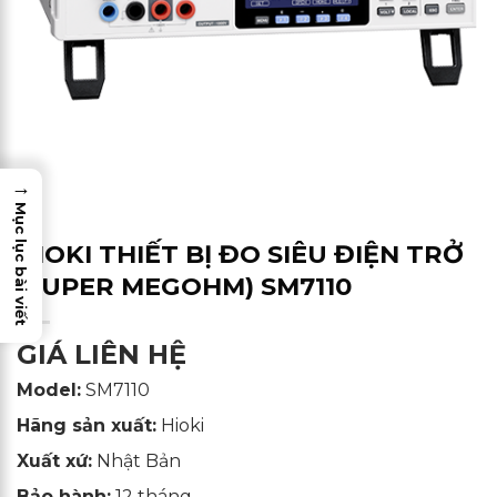
→
Mục lục bài viết
HIOKI THIẾT BỊ ĐO SIÊU ĐIỆN TRỞ
(SUPER MEGOHM) SM7110
GIÁ LIÊN HỆ
Model:
SM7110
Hãng sản xuất:
Hioki
Xuất xứ:
Nhật Bản
Bảo hành:
12 tháng