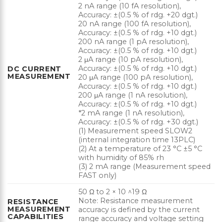
2 nA range (10 fA resolution),
Accuracy: ±(0.5 % of rdg. +20 dgt.)
20 nA range (100 fA resolution),
Accuracy: ±(0.5 % of rdg. +10 dgt.)
200 nA range (1 pA resolution),
Accuracy: ±(0.5 % of rdg. +10 dgt.)
2 μA range (10 pA resolution),
Accuracy: ±(0.5 % of rdg. +10 dgt.)
DC CURRENT
MEASUREMENT
20 μA range (100 pA resolution),
Accuracy: ±(0.5 % of rdg. +10 dgt.)
200 μA range (1 nA resolution),
Accuracy: ±(0.5 % of rdg. +10 dgt.)
*2 mA range (1 nA resolution),
Accuracy: ±(0.5 % of rdg. +30 dgt.)
(1) Measurement speed SLOW2
(internal integration time 13PLC)
(2) At a temperature of 23 °C ±5 °C
with humidity of 85% rh
(3) 2 mA range (Measurement speed
FAST only)
50 Ω to 2 × 10 ^19 Ω
Note: Resistance measurement
RESISTANCE
MEASUREMENT
accuracy is defined by the current
CAPABILITIES
range accuracy and voltage setting