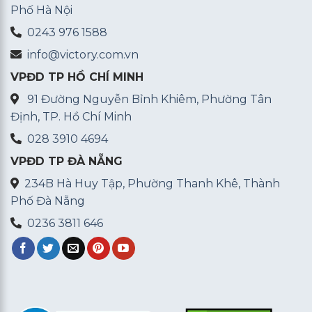
Phố Hà Nội
0243 976 1588
info@victory.com.vn
VPĐD TP HỒ CHÍ MINH
91 Đường Nguyễn Bỉnh Khiêm, Phường Tân
Định, TP. Hồ Chí Minh
028 3910 4694
VPĐD TP ĐÀ NẴNG
234B Hà Huy Tập, Phường Thanh Khê, Thành
Phố Đà Nẵng
0236 3811 646