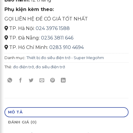
Phụ kiện kèm theo:
GỌI LIÊN HỆ ĐỂ CÓ GIÁ TỐT NHẤT
TP. Hà Nội:
024 3976 1588
TP. Đà Nẵng:
0236 3811 646
TP. Hồ Chí Minh:
0283 910 4694
Danh mục:
Thiết bị đo siêu điện trở - Super Megohm
Thẻ:
đo điện trở
,
đo siêu điện trở
MÔ TẢ
ĐÁNH GIÁ (0)