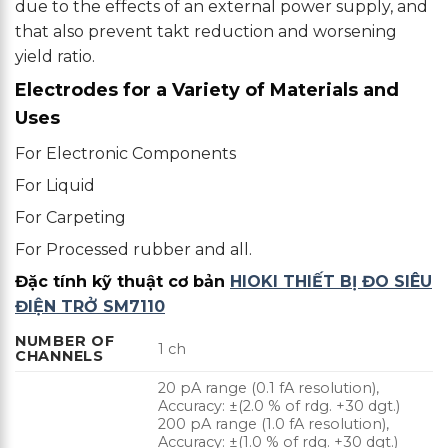
due to the effects of an external power supply, and
that also prevent takt reduction and worsening
yield ratio.
Electrodes for a Variety of Materials and
Uses
For Electronic Components
For Liquid
For Carpeting
For Processed rubber and all.
Đặc tính kỹ thuật cơ bản
HIOKI THIẾT BỊ ĐO SIÊU
ĐIỆN TRỞ SM7110
NUMBER OF
1 ch
CHANNELS
20 pA range (0.1 fA resolution),
Accuracy: ±(2.0 % of rdg. +30 dgt.)
200 pA range (1.0 fA resolution),
Accuracy: ±(1.0 % of rdg. +30 dgt.)