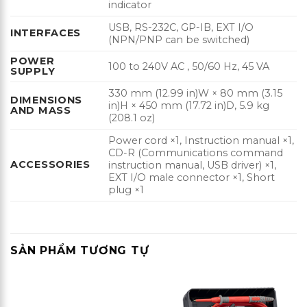
indicator
USB, RS-232C, GP-IB, EXT I/O
INTERFACES
(NPN/PNP can be switched)
POWER
100 to 240V AC , 50/60 Hz, 45 VA
SUPPLY
330 mm (12.99 in)W × 80 mm (3.15
DIMENSIONS
in)H × 450 mm (17.72 in)D, 5.9 kg
AND MASS
(208.1 oz)
Power cord ×1, Instruction manual ×1,
CD-R (Communications command
ACCESSORIES
instruction manual, USB driver) ×1,
EXT I/O male connector ×1, Short
plug ×1
SẢN PHẨM TƯƠNG TỰ