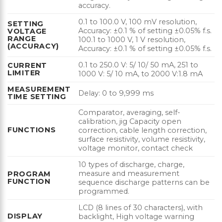
accuracy.
0.1 to 100.0 V, 100 mV resolution,
SETTING
Accuracy: ±0.1 % of setting ±0.05% f.s.
VOLTAGE
RANGE
100.1 to 1000 V, 1 V resolution,
(ACCURACY)
Accuracy: ±0.1 % of setting ±0.05% f.s.
0.1 to 250.0 V: 5/ 10/ 50 mA, 251 to
CURRENT
LIMITER
1000 V: 5/ 10 mA, to 2000 V:1.8 mA
MEASUREMENT
Delay: 0 to 9,999 ms
TIME SETTING
Comparator, averaging, self-
calibration, jig Capacity open
FUNCTIONS
correction, cable length correction,
surface resistivity, volume resistivity,
voltage monitor, contact check
10 types of discharge, charge,
measure and measurement
PROGRAM
FUNCTION
sequence discharge patterns can be
programmed.
LCD (8 lines of 30 characters), with
DISPLAY
backlight, High voltage warning