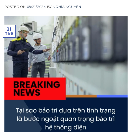
POSTED ON
08/21/2024
BY
NGHĨA NGUYỄN
21
Th8