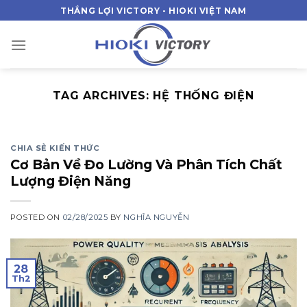
Skip
THẮNG LỢI VICTORY - HIOKI VIỆT NAM
to
content
TAG ARCHIVES:
HỆ THỐNG ĐIỆN
CHIA SẺ KIẾN THỨC
Cơ Bản Về Đo Lường Và Phân Tích Chất
Lượng Điện Năng
POSTED ON
02/28/2025
BY
NGHĨA NGUYỄN
28
Th2