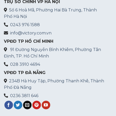
TRỤ SỞ CHÍNH VP HÀ NỘI
Số 6 Hoà Mã, Phường Hai Bà Trưng, Thành
Phố Hà Nội
0243 976 1588
info@victory.com.vn
VPĐD TP HỒ CHÍ MINH
91 Đường Nguyễn Bỉnh Khiêm, Phường Tân
Định, TP. Hồ Chí Minh
028 3910 4694
VPĐD TP ĐÀ NẴNG
234B Hà Huy Tập, Phường Thanh Khê, Thành
Phố Đà Nẵng
0236 3811 646