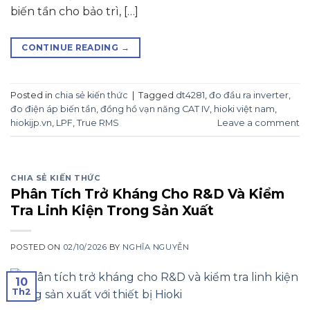
biến tần cho bảo trì, […]
CONTINUE READING
→
Posted in
chia sẻ kiến thức
|
Tagged
dt4281
,
đo đầu ra inverter
,
đo điện áp biến tần
,
đồng hồ vạn năng CAT IV
,
hioki việt nam
,
hiokijp.vn
,
LPF
,
True RMS
Leave a comment
CHIA SẺ KIẾN THỨC
Phân Tích Trở Kháng Cho R&D Và Kiểm
Tra Linh Kiện Trong Sản Xuất
POSTED ON
02/10/2026
BY
NGHĨA NGUYỄN
10
Th2