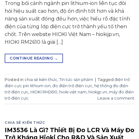
Trong bối cảnh ngành pin lithium-ion liên tục đòi
hỏi hiệu suất cao hơn, độ ổn định tốt hơn và khả
năng sản xuất đồng đều hơn, việc hiểu rõ đặc tính
điện của từng lớp điện cực trở thành yếu tố then
chốt. Trên website HIOKI Việt Nam – hiokijp.vn,
HIOKI RM2610 là giải […]
CONTINUE READING
→
Posted in
chia sẻ kiến thức
,
Tin tức sản phẩm
|
Tagged
điện trở
điện cực pin lithium ion
,
đo điện trở điện cực
,
hệ thống đo điện
trở điện cực
,
HIOKI RM2610
,
hioki việt nam
,
hiokijp.vn
,
máy đo điện
trở điện cực
Leave a comment
CHIA SẺ KIẾN THỨC
IM3536 Là Gì? Thiết Bị Đo LCR Và Máy Đo
Trở Kháng Hioki Cho R&D Và Sản Xuất