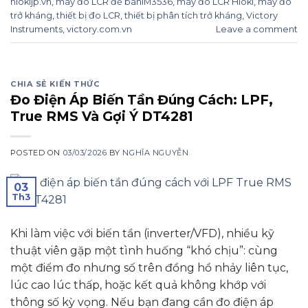
hiokijp.vn
,
máy đo LCR để bànIM3536
,
máy đo LCR Hioki
,
máy đo
trở kháng
,
thiết bị đo LCR
,
thiết bị phân tích trở kháng
,
Victory
Instruments
,
victory.com.vn
Leave a comment
CHIA SẺ KIẾN THỨC
Đo Điện Áp Biến Tần Đúng Cách: LPF,
True RMS Và Gợi Ý DT4281
POSTED ON
03/03/2026
BY
NGHĨA NGUYỄN
03
Th3
Khi làm việc với biến tần (inverter/VFD), nhiều kỹ
thuật viên gặp một tình huống “khó chịu”: cùng
một điểm đo nhưng số trên đồng hồ nhảy liên tục,
lúc cao lúc thấp, hoặc kết quả không khớp với
thông số kỳ vọng. Nếu bạn đang cần đo điện áp