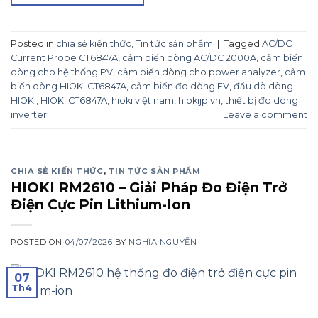
Posted in
chia sẻ kiến thức
,
Tin tức sản phẩm
|
Tagged
AC/DC
Current Probe CT6847A
,
cảm biến dòng AC/DC 2000A
,
cảm biến
dòng cho hệ thống PV
,
cảm biến dòng cho power analyzer
,
cảm
biến dòng HIOKI CT6847A
,
cảm biến đo dòng EV
,
đầu dò dòng
HIOKI
,
HIOKI CT6847A
,
hioki việt nam
,
hiokijp.vn
,
thiết bị đo dòng
inverter
Leave a comment
CHIA SẺ KIẾN THỨC
,
TIN TỨC SẢN PHẨM
HIOKI RM2610 – Giải Pháp Đo Điện Trở
Điện Cực Pin Lithium-Ion
POSTED ON
04/07/2026
BY
NGHĨA NGUYỄN
07
Th4