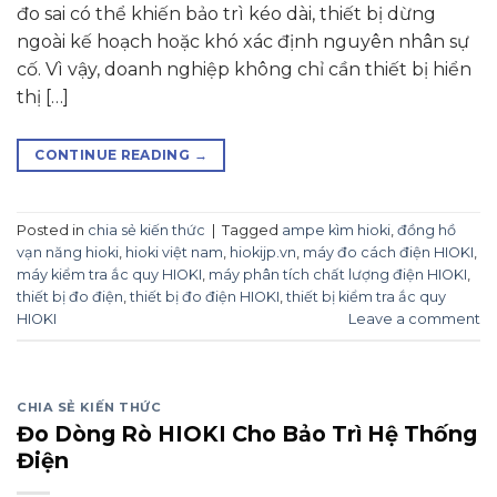
đo sai có thể khiến bảo trì kéo dài, thiết bị dừng
ngoài kế hoạch hoặc khó xác định nguyên nhân sự
cố. Vì vậy, doanh nghiệp không chỉ cần thiết bị hiển
thị […]
CONTINUE READING
→
Posted in
chia sẻ kiến thức
|
Tagged
ampe kìm hioki
,
đồng hồ
vạn năng hioki
,
hioki việt nam
,
hiokijp.vn
,
máy đo cách điện HIOKI
,
máy kiểm tra ắc quy HIOKI
,
máy phân tích chất lượng điện HIOKI
,
thiết bị đo điện
,
thiết bị đo điện HIOKI
,
thiết bị kiểm tra ắc quy
HIOKI
Leave a comment
CHIA SẺ KIẾN THỨC
Đo Dòng Rò HIOKI Cho Bảo Trì Hệ Thống
Điện