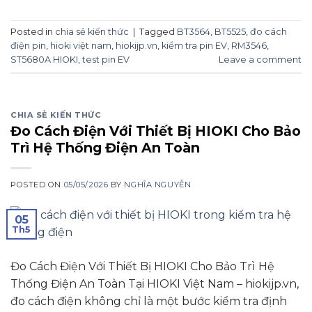
Posted in
chia sẻ kiến thức
|
Tagged
BT3564
,
BT5525
,
đo cách
điện pin
,
hioki việt nam
,
hiokijp.vn
,
kiểm tra pin EV
,
RM3546
,
ST5680A HIOKI
,
test pin EV
Leave a comment
CHIA SẺ KIẾN THỨC
Đo Cách Điện Với Thiết Bị HIOKI Cho Bảo
Trì Hệ Thống Điện An Toàn
POSTED ON
05/05/2026
BY
NGHĨA NGUYỄN
05
Th5
Đo Cách Điện Với Thiết Bị HIOKI Cho Bảo Trì Hệ
Thống Điện An Toàn Tại HIOKI Việt Nam – hiokijp.vn,
đo cách điện không chỉ là một bước kiểm tra định