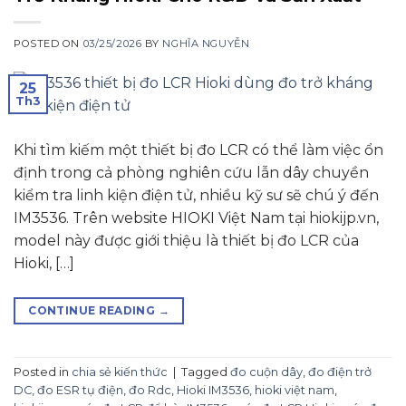
POSTED ON
03/25/2026
BY
NGHĨA NGUYỄN
25
Th3
Khi tìm kiếm một thiết bị đo LCR có thể làm việc ổn
định trong cả phòng nghiên cứu lẫn dây chuyền
kiểm tra linh kiện điện tử, nhiều kỹ sư sẽ chú ý đến
IM3536. Trên website HIOKI Việt Nam tại hiokijp.vn,
model này được giới thiệu là thiết bị đo LCR của
Hioki, […]
CONTINUE READING
→
Posted in
chia sẻ kiến thức
|
Tagged
đo cuộn dây
,
đo điện trở
DC
,
đo ESR tụ điện
,
đo Rdc
,
Hioki IM3536
,
hioki việt nam
,