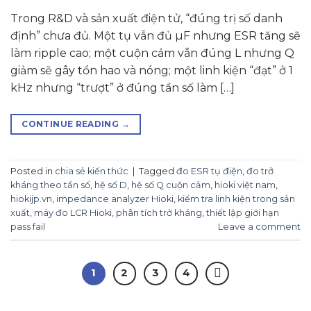
Trong R&D và sản xuất điện tử, “đúng trị số danh
định” chưa đủ. Một tụ vẫn đủ µF nhưng ESR tăng sẽ
làm ripple cao; một cuộn cảm vẫn đúng L nhưng Q
giảm sẽ gây tổn hao và nóng; một linh kiện “đạt” ở 1
kHz nhưng “trượt” ở đúng tần số làm […]
CONTINUE READING
→
Posted in
chia sẻ kiến thức
|
Tagged
đo ESR tụ điện
,
đo trở
kháng theo tần số
,
hệ số D
,
hệ số Q cuộn cảm
,
hioki việt nam
,
hiokijp.vn
,
impedance analyzer Hioki
,
kiểm tra linh kiện trong sản
xuất
,
máy đo LCR Hioki
,
phân tích trở kháng
,
thiết lập giới hạn
pass fail
Leave a comment
1
2
3
4