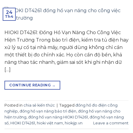
24
Th4
HIOKI DT4261: Đồng Hồ Vạn Năng Cho Công Việc
Hiện Trường Trong bảo trì điện, kiểm tra tủ điện hay
xử lý sự cố tại nhà máy, người dùng không chỉ cần
một thiết bị đo chính xác. Họ còn cần độ bền, khả
năng thao tác nhanh, giảm sai sót khi ghi nhận dữ
[…]
CONTINUE READING
→
Posted in
chia sẻ kiến thức
|
Tagged
đồng hồ đo điện công
nghiệp
,
đồng hồ vạn năng bảo trì điện
,
đồng hồ vạn năng cho
hiện trường
,
đồng hồ vạn năng HIOKI DT4261
,
đồng hồ vạn năng
số
,
HIOKI DT4261
,
hioki việt nam
,
hiokijp.vn
Leave a comment