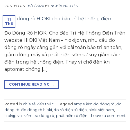
POSTED ON
06/11/2026
BY
NGHĨA NGUYỄN
11
Th6
Đo Dòng Rò HIOKI Cho Bảo Trì Hệ Thống Điện Trên
website HIOKI Việt Nam – hiokijp.vn, nhu cầu đo
dòng rò ngày càng gắn với bài toán bảo trì an toàn,
giảm dừng máy và phát hiện sớm sự suy giảm cách
điện trong hệ thống điện. Thay vì chờ đến khi
aptomat chống […]
CONTINUE READING
→
Posted in
chia sẻ kiến thức
|
Tagged
ampe kìm đo dòng rò
,
đo
dòng rò
,
đo dòng rò hioki
,
đo rò điện tủ điện
,
hioki việt nam
,
hiokijp.vn
,
kiểm tra dòng rò
,
phát hiện rò điện
Leave a comment