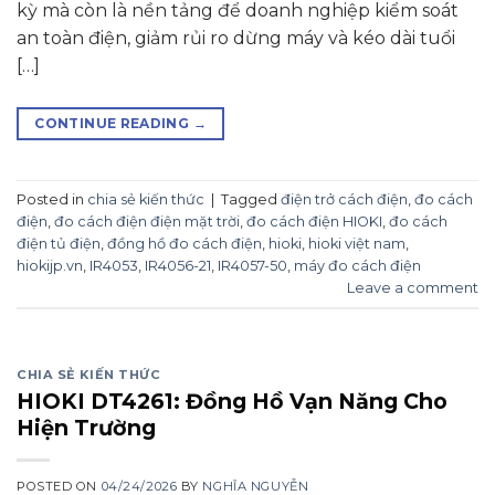
kỳ mà còn là nền tảng để doanh nghiệp kiểm soát
an toàn điện, giảm rủi ro dừng máy và kéo dài tuổi
[…]
CONTINUE READING
→
Posted in
chia sẻ kiến thức
|
Tagged
điện trở cách điện
,
đo cách
điện
,
đo cách điện điện mặt trời
,
đo cách điện HIOKI
,
đo cách
điện tủ điện
,
đồng hồ đo cách điện
,
hioki
,
hioki việt nam
,
hiokijp.vn
,
IR4053
,
IR4056-21
,
IR4057-50
,
máy đo cách điện
Leave a comment
CHIA SẺ KIẾN THỨC
HIOKI DT4261: Đồng Hồ Vạn Năng Cho
Hiện Trường
POSTED ON
04/24/2026
BY
NGHĨA NGUYỄN