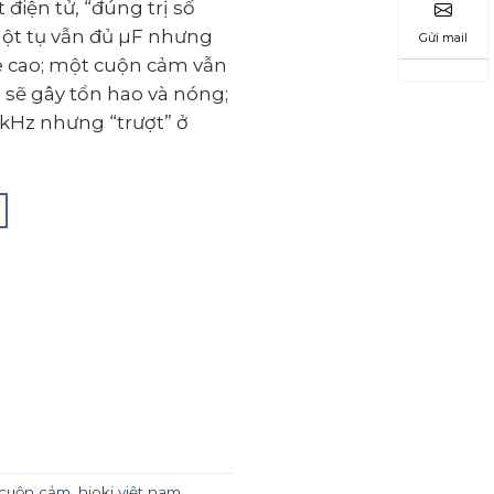
điện tử, “đúng trị số
Một tụ vẫn đủ µF nhưng
Gửi mail
e cao; một cuộn cảm vẫn
sẽ gây tổn hao và nóng;
1 kHz nhưng “trượt” ở
 cuộn cảm
,
hioki việt nam
,