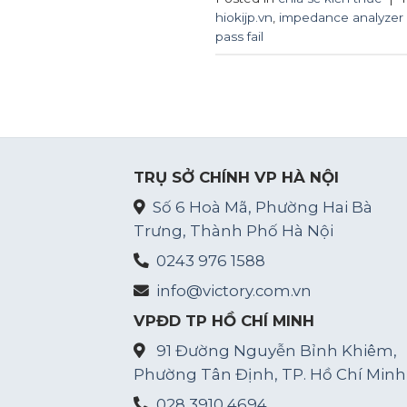
hiokijp.vn
,
impedance analyzer 
pass fail
TRỤ SỞ CHÍNH VP HÀ NỘI
Số 6 Hoà Mã, Phường Hai Bà
Trưng, Thành Phố Hà Nội
0243 976 1588
info@victory.com.vn
VPĐD TP HỒ CHÍ MINH
91 Đường Nguyễn Bỉnh Khiêm,
Phường Tân Định, TP. Hồ Chí Minh
028 3910 4694