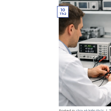
10
Th2
Posted in
chia sẻ kiến thức
|