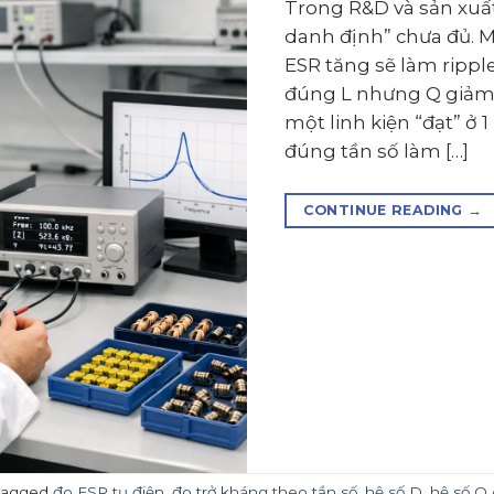
Trong R&D và sản xuất 
danh định” chưa đủ. 
ESR tăng sẽ làm rippl
đúng L nhưng Q giảm 
một linh kiện “đạt” ở 
đúng tần số làm […]
CONTINUE READING
→
Tagged
đo ESR tụ điện
,
đo trở kháng theo tần số
,
hệ số D
,
hệ số Q