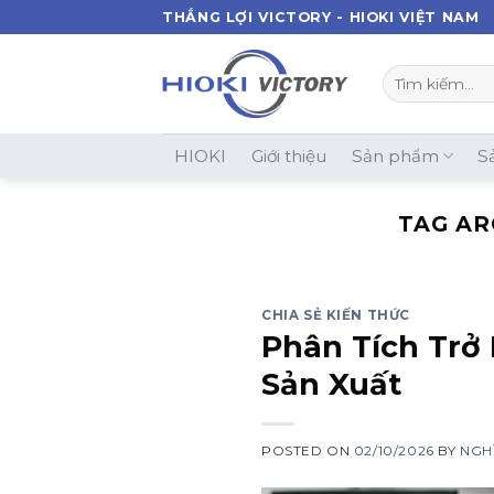
Skip
THẮNG LỢI VICTORY - HIOKI VIỆT NAM
to
content
Tìm
kiếm:
HIOKI
Giới thiệu
Sản phẩm
S
TAG AR
CHIA SẺ KIẾN THỨC
Phân Tích Trở
Sản Xuất
POSTED ON
02/10/2026
BY
NGH