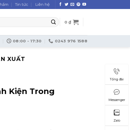
phẩm
Tin tức
Liên hệ
0
₫
08:00 - 17:30
0243 976 1588
ẢN XUẤT
Tổng đài
nh Kiện Trong
Messenger
Zalo