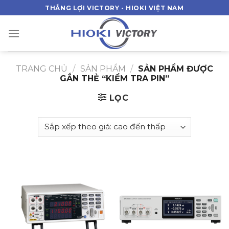
Skip
THẮNG LỢI VICTORY - HIOKI VIỆT NAM
to
content
TRANG CHỦ
/
SẢN PHẨM
/
SẢN PHẨM ĐƯỢC
GẮN THẺ “KIỂM TRA PIN”
LỌC