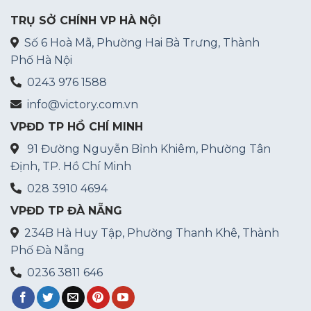
TRỤ SỞ CHÍNH VP HÀ NỘI
Số 6 Hoà Mã, Phường Hai Bà Trưng, Thành
Phố Hà Nội
0243 976 1588
info@victory.com.vn
VPĐD TP HỒ CHÍ MINH
91 Đường Nguyễn Bỉnh Khiêm, Phường Tân
Định, TP. Hồ Chí Minh
028 3910 4694
VPĐD TP ĐÀ NẴNG
234B Hà Huy Tập, Phường Thanh Khê, Thành
Phố Đà Nẵng
0236 3811 646